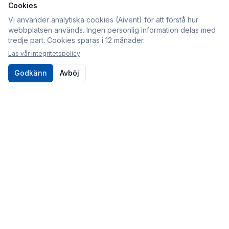
Cookies
Information
Vi använder analytiska cookies (Aivent) för att förstå hur
webbplatsen används. Ingen personlig information delas med
Köpvillkor
tredje part. Cookies sparas i 12 månader.
Integritetspolicy
Läs vår integritetspolicy
Cookies
Godkänn
Avböj
Om oss
Kontakt
010-80 86 395
Kontaktformulär
Postadress
Sveabildelar / Aivent AB
c/o Sjödin
Periodgången 1D
611 37 Nyköping