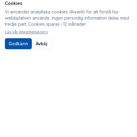
Cookies
Information
Vi använder analytiska cookies (Aivent) för att förstå hur
webbplatsen används. Ingen personlig information delas med
Köpvillkor
tredje part. Cookies sparas i 12 månader.
Integritetspolicy
Läs vår integritetspolicy
Cookies
Godkänn
Avböj
Om oss
Kontakt
010-80 86 395
Kontaktformulär
Postadress
Sveabildelar / Aivent AB
c/o Sjödin
Periodgången 1D
611 37 Nyköping