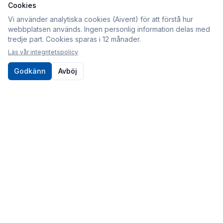
Cookies
Information
Vi använder analytiska cookies (Aivent) för att förstå hur
webbplatsen används. Ingen personlig information delas med
Köpvillkor
tredje part. Cookies sparas i 12 månader.
Integritetspolicy
Läs vår integritetspolicy
Cookies
Godkänn
Avböj
Om oss
Kontakt
010-80 86 395
Kontaktformulär
Postadress
Sveabildelar / Aivent AB
c/o Sjödin
Periodgången 1D
611 37 Nyköping