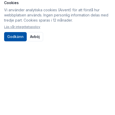
Cookies
Information
Vi använder analytiska cookies (Aivent) för att förstå hur
webbplatsen används. Ingen personlig information delas med
Köpvillkor
tredje part. Cookies sparas i 12 månader.
Integritetspolicy
Läs vår integritetspolicy
Cookies
Godkänn
Avböj
Om oss
Kontakt
010-80 86 395
Kontaktformulär
Postadress
Sveabildelar / Aivent AB
c/o Sjödin
Periodgången 1D
611 37 Nyköping