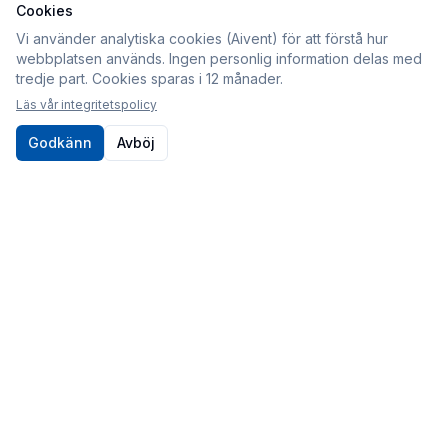
Cookies
Information
Vi använder analytiska cookies (Aivent) för att förstå hur
webbplatsen används. Ingen personlig information delas med
Köpvillkor
tredje part. Cookies sparas i 12 månader.
Integritetspolicy
Läs vår integritetspolicy
Cookies
Godkänn
Avböj
Om oss
Kontakt
010-80 86 395
Kontaktformulär
Postadress
Sveabildelar / Aivent AB
c/o Sjödin
Periodgången 1D
611 37 Nyköping