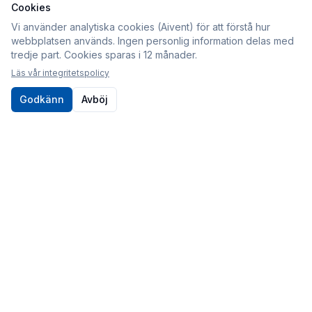
Cookies
Information
Vi använder analytiska cookies (Aivent) för att förstå hur
webbplatsen används. Ingen personlig information delas med
Köpvillkor
tredje part. Cookies sparas i 12 månader.
Integritetspolicy
Läs vår integritetspolicy
Cookies
Godkänn
Avböj
Om oss
Kontakt
010-80 86 395
Kontaktformulär
Postadress
Sveabildelar / Aivent AB
c/o Sjödin
Periodgången 1D
611 37 Nyköping