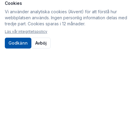
Cookies
Information
Vi använder analytiska cookies (Aivent) för att förstå hur
webbplatsen används. Ingen personlig information delas med
Köpvillkor
tredje part. Cookies sparas i 12 månader.
Integritetspolicy
Läs vår integritetspolicy
Cookies
Godkänn
Avböj
Om oss
Kontakt
010-80 86 395
Kontaktformulär
Postadress
Sveabildelar / Aivent AB
c/o Sjödin
Periodgången 1D
611 37 Nyköping