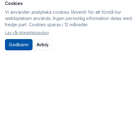
Cookies
Information
Vi använder analytiska cookies (Aivent) för att förstå hur
webbplatsen används. Ingen personlig information delas med
Köpvillkor
tredje part. Cookies sparas i 12 månader.
Integritetspolicy
Läs vår integritetspolicy
Cookies
Godkänn
Avböj
Om oss
Kontakt
010-80 86 395
Kontaktformulär
Postadress
Sveabildelar / Aivent AB
c/o Sjödin
Periodgången 1D
611 37 Nyköping