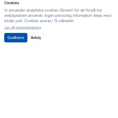
Cookies
Information
Vi använder analytiska cookies (Aivent) för att förstå hur
webbplatsen används. Ingen personlig information delas med
Köpvillkor
tredje part. Cookies sparas i 12 månader.
Integritetspolicy
Läs vår integritetspolicy
Cookies
Godkänn
Avböj
Om oss
Kontakt
010-80 86 395
Kontaktformulär
Postadress
Sveabildelar / Aivent AB
c/o Sjödin
Periodgången 1D
611 37 Nyköping