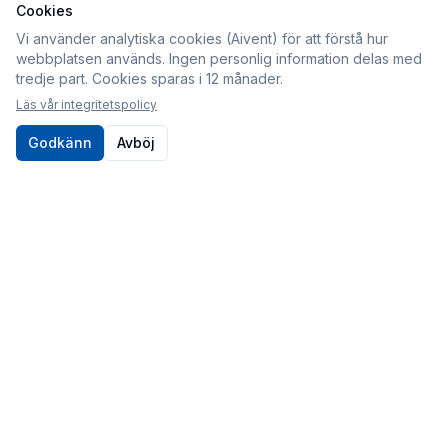
Cookies
Information
Vi använder analytiska cookies (Aivent) för att förstå hur
webbplatsen används. Ingen personlig information delas med
Köpvillkor
tredje part. Cookies sparas i 12 månader.
Integritetspolicy
Läs vår integritetspolicy
Cookies
Godkänn
Avböj
Om oss
Kontakt
010-80 86 395
Kontaktformulär
Postadress
Sveabildelar / Aivent AB
c/o Sjödin
Periodgången 1D
611 37 Nyköping