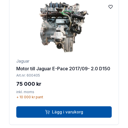
Lägg till 
Jaguar
Motor till Jaguar E-Pace 2017/09- 2.0 D150
Art.nr:
600405
75 000 kr
inkl. moms
+
10 000 kr
pant
Lägg i varukorg