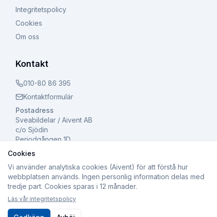
Integritetspolicy
Cookies
Om oss
Kontakt
010-80 86 395
Kontaktformulär
Postadress
Sveabildelar / Aivent AB
c/o Sjödin
Periodgången 1D
611 37 Nyköping
Cookies
Vi använder analytiska cookies (Aivent) för att förstå hur
webbplatsen används. Ingen personlig information delas med
tredje part. Cookies sparas i 12 månader.
©
2026
Sveabildelar / Aivent AB. Alla rättigheter
Läs vår integritetspolicy
förbehållna.
Org.nr: 559502-8241 | Registrerad för F-skatt och Moms