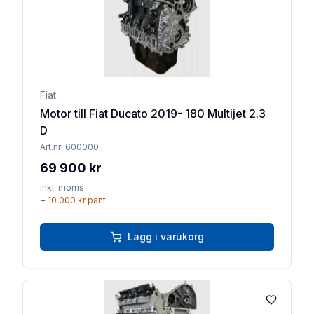
Fiat
Motor till Fiat Ducato 2019- 180 Multijet 2.3
D
Art.nr:
600000
69 900 kr
inkl. moms
+
10 000 kr
pant
Lägg i varukorg
Lägg till 