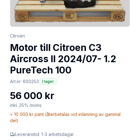
Citroën
Motor till Citroen C3
Aircross II 2024/07- 1.2
PureTech 100
Art.nr:
600253
I lager
56 000 kr
inkl. 25% moms
+
10 000 kr
pant (återbetalas vid inlämning av gammal
del)
Leveranstid:
1-3 arbetsdagar