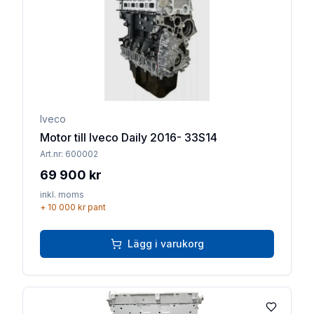
Iveco
Motor till Iveco Daily 2016- 33S14
Art.nr:
600002
69 900 kr
inkl. moms
+
10 000 kr
pant
Lägg i varukorg
Lägg till 