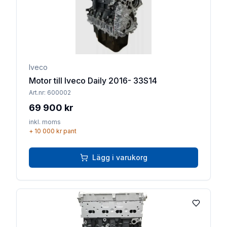
Iveco
Motor till Iveco Daily 2016- 33S14
Art.nr:
600002
69 900 kr
inkl. moms
+
10 000 kr
pant
Lägg i varukorg
Lägg till 