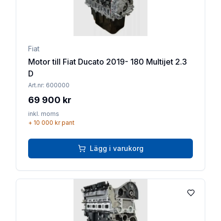
Fiat
Motor till Fiat Ducato 2019- 180 Multijet 2.3
D
Art.nr:
600000
69 900 kr
inkl. moms
+
10 000 kr
pant
Lägg i varukorg
Lägg till 