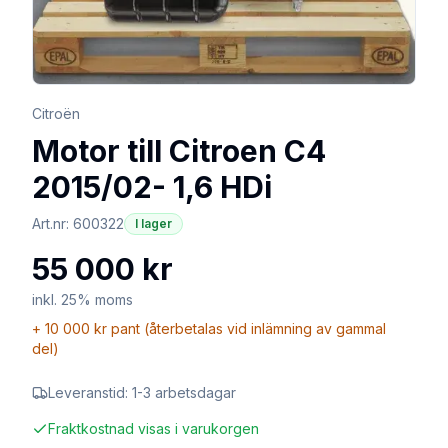
Citroën
Motor till Citroen C4
2015/02- 1,6 HDi
Art.nr:
600322
I lager
55 000 kr
inkl. 25% moms
+
10 000 kr
pant (återbetalas vid inlämning av gammal
del)
Leveranstid:
1-3 arbetsdagar
Fraktkostnad visas i varukorgen