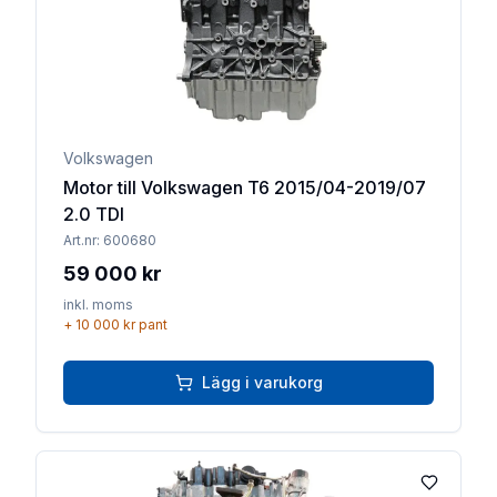
Volkswagen
Motor till Volkswagen T6 2015/04-2019/07
2.0 TDI
Art.nr:
600680
59 000 kr
inkl. moms
+
10 000 kr
pant
Lägg i varukorg
Lägg till 