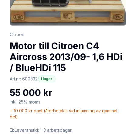
Citroën
Motor till Citroen C4
Aircross 2013/09- 1,6 HDi
/ BlueHDi 115
Art.nr:
600332
I lager
55 000 kr
inkl. 25% moms
+
10 000 kr
pant (återbetalas vid inlämning av gammal
del)
Leveranstid:
1-3 arbetsdagar