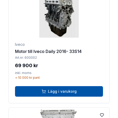
Iveco
Motor till Iveco Daily 2016- 33S14
Art.nr:
600002
69 900 kr
inkl. moms
+
10 000 kr
pant
Lägg i varukorg
Lägg till 