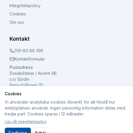
Integritetspolicy
Cookies
Om oss
Kontakt
010-80 86 395
Kontaktformulär
Postadress
Sveabildelar / Aivent AB
c/o Sjödin
Periodgången 1D
611 37 Nyköping
Cookies
Vi använder analytiska cookies (Aivent) för att förstå hur
webbplatsen används. Ingen personlig information delas med
tredje part. Cookies sparas i 12 månader.
©
2026
Sveabildelar / Aivent AB. Alla rättigheter
Läs vår integritetspolicy
förbehållna.
Org.nr: 559502-8241 | Registrerad för F-skatt och Moms
Godkänn
Avböj