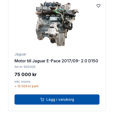
Lägg till 
Jaguar
Motor till Jaguar E-Pace 2017/09- 2.0 D150
Art.nr:
600405
75 000 kr
inkl. moms
+
10 000 kr
pant
Lägg i varukorg