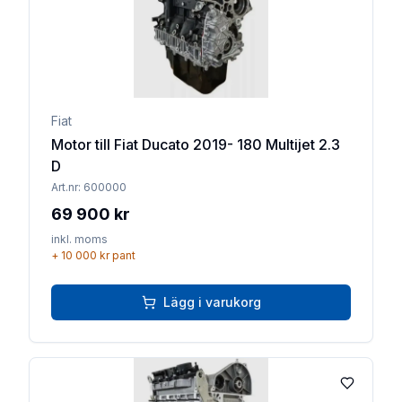
Fiat
Motor till Fiat Ducato 2019- 180 Multijet 2.3
D
Art.nr:
600000
69 900 kr
inkl. moms
+
10 000 kr
pant
Lägg i varukorg
Lägg till 