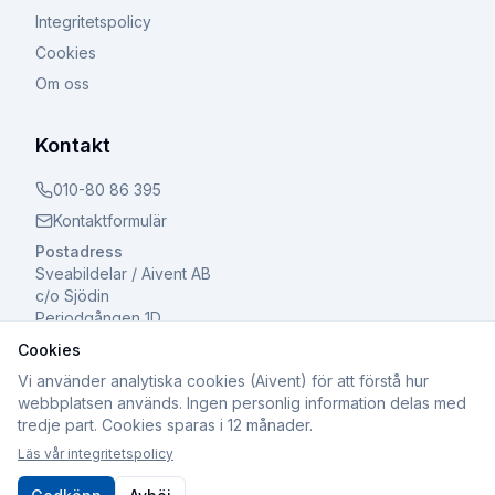
Integritetspolicy
Cookies
Om oss
Kontakt
010-80 86 395
Kontaktformulär
Postadress
Sveabildelar / Aivent AB
c/o Sjödin
Periodgången 1D
611 37 Nyköping
Cookies
Vi använder analytiska cookies (Aivent) för att förstå hur
webbplatsen används. Ingen personlig information delas med
tredje part. Cookies sparas i 12 månader.
©
2026
Sveabildelar / Aivent AB. Alla rättigheter
Läs vår integritetspolicy
förbehållna.
Org.nr: 559502-8241 | Registrerad för F-skatt och Moms