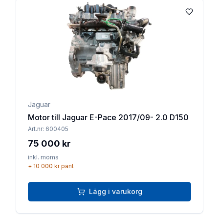
Lägg till 
Jaguar
Motor till Jaguar E-Pace 2017/09- 2.0 D150
Art.nr:
600405
75 000 kr
inkl. moms
+
10 000 kr
pant
Lägg i varukorg