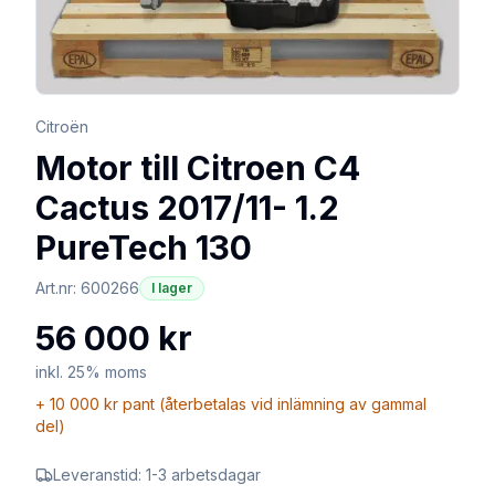
Citroën
Motor till Citroen C4
Cactus 2017/11- 1.2
PureTech 130
Art.nr:
600266
I lager
56 000 kr
inkl. 25% moms
+
10 000 kr
pant (återbetalas vid inlämning av gammal
del)
Leveranstid:
1-3 arbetsdagar