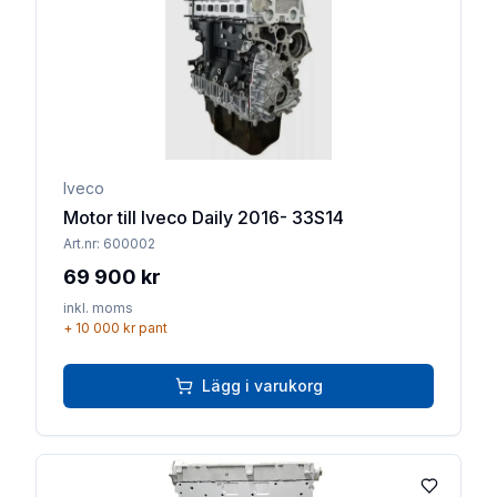
Iveco
Motor till Iveco Daily 2016- 33S14
Art.nr:
600002
69 900 kr
inkl. moms
+
10 000 kr
pant
Lägg i varukorg
Lägg till 