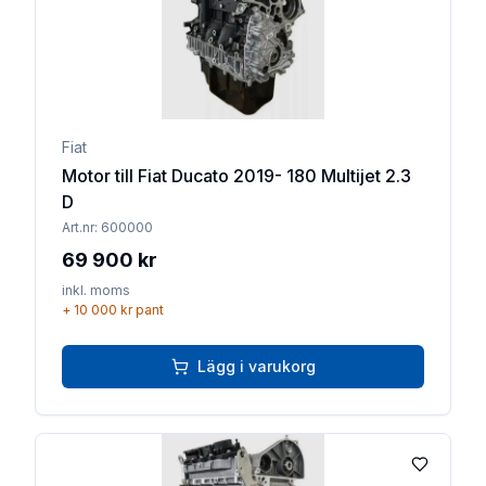
Fiat
Motor till Fiat Ducato 2019- 180 Multijet 2.3
D
Art.nr:
600000
69 900 kr
inkl. moms
+
10 000 kr
pant
Lägg i varukorg
Lägg till 