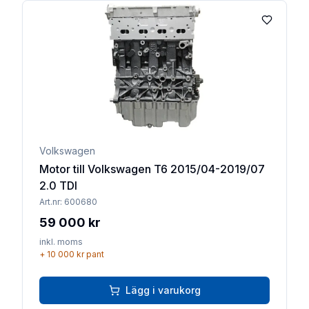
Lägg till 
Volkswagen
Motor till Volkswagen T6 2015/04-2019/07
2.0 TDI
Art.nr:
600680
59 000 kr
inkl. moms
+
10 000 kr
pant
Lägg i varukorg