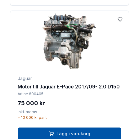
Lägg till 
Jaguar
Motor till Jaguar E-Pace 2017/09- 2.0 D150
Art.nr:
600405
75 000 kr
inkl. moms
+
10 000 kr
pant
Lägg i varukorg