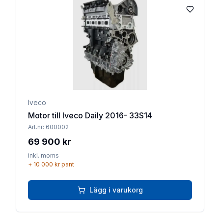
Lägg till 
Iveco
Motor till Iveco Daily 2016- 33S14
Art.nr:
600002
69 900 kr
inkl. moms
+
10 000 kr
pant
Lägg i varukorg