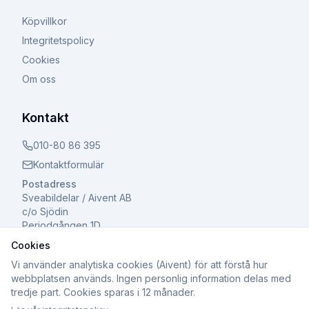
Köpvillkor
Integritetspolicy
Cookies
Om oss
Kontakt
010-80 86 395
Kontaktformulär
Postadress
Sveabildelar / Aivent AB
c/o Sjödin
Periodgången 1D
611 37 Nyköping
Cookies
Vi använder analytiska cookies (Aivent) för att förstå hur
webbplatsen används. Ingen personlig information delas med
tredje part. Cookies sparas i 12 månader.
©
2026
Sveabildelar / Aivent AB. Alla rättigheter