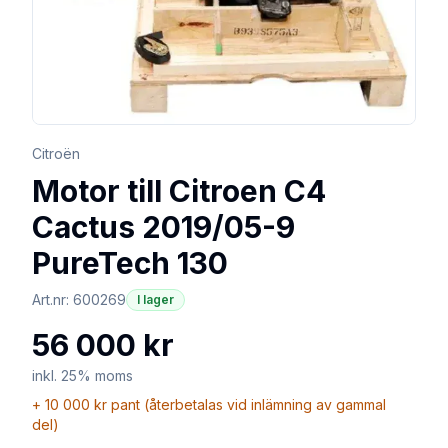
Citroën
Motor till Citroen C4
Cactus 2019/05-9
PureTech 130
Art.nr:
600269
I lager
56 000 kr
inkl. 25% moms
+
10 000 kr
pant (återbetalas vid inlämning av gammal
del)