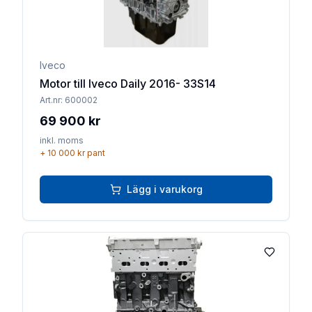
Iveco
Motor till Iveco Daily 2016- 33S14
Art.nr:
600002
69 900 kr
inkl. moms
+
10 000 kr
pant
Lägg i varukorg
Lägg till 