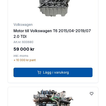
Volkswagen
Motor till Volkswagen T6 2015/04-2019/07
2.0 TDI
Art.nr:
600680
59 000 kr
inkl. moms
+
10 000 kr
pant
Lägg i varukorg
Lägg till 