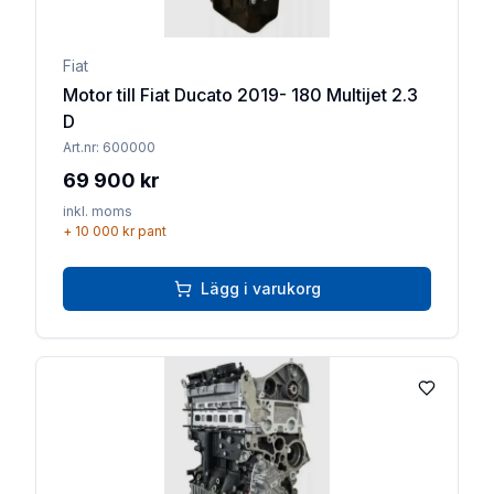
Fiat
Motor till Fiat Ducato 2019- 180 Multijet 2.3
D
Art.nr:
600000
69 900 kr
inkl. moms
+
10 000 kr
pant
Lägg i varukorg
Lägg till 