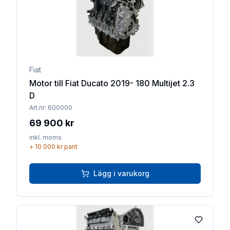
Fiat
Motor till Fiat Ducato 2019- 180 Multijet 2.3
D
Art.nr:
600000
69 900 kr
inkl. moms
+
10 000 kr
pant
Lägg i varukorg
Lägg till 