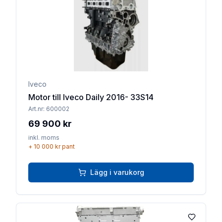
Iveco
Motor till Iveco Daily 2016- 33S14
Art.nr:
600002
69 900 kr
inkl. moms
+
10 000 kr
pant
Lägg i varukorg
Lägg till 