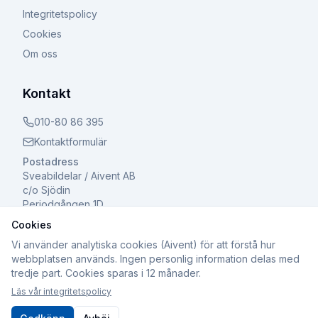
Integritetspolicy
Cookies
Om oss
Kontakt
010-80 86 395
Kontaktformulär
Postadress
Sveabildelar / Aivent AB
c/o Sjödin
Periodgången 1D
611 37 Nyköping
Cookies
Vi använder analytiska cookies (Aivent) för att förstå hur
webbplatsen används. Ingen personlig information delas med
tredje part. Cookies sparas i 12 månader.
©
2026
Sveabildelar / Aivent AB. Alla rättigheter
Läs vår integritetspolicy
förbehållna.
Org.nr: 559502-8241 | Registrerad för F-skatt och Moms