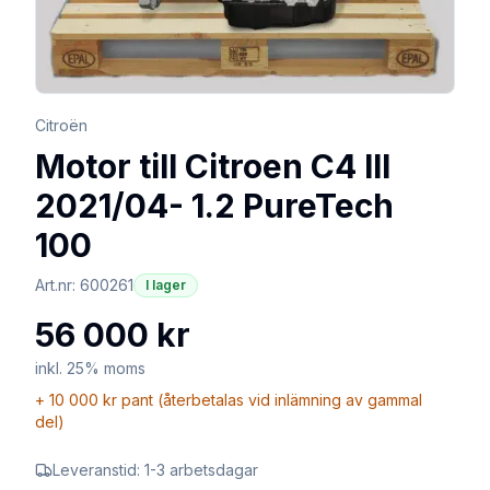
Citroën
Motor till Citroen C4 III
2021/04- 1.2 PureTech
100
Art.nr:
600261
I lager
56 000 kr
inkl. 25% moms
+
10 000 kr
pant (återbetalas vid inlämning av gammal
del)
Leveranstid:
1-3 arbetsdagar