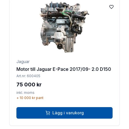
Lägg till 
Jaguar
Motor till Jaguar E-Pace 2017/09- 2.0 D150
Art.nr:
600405
75 000 kr
inkl. moms
+
10 000 kr
pant
Lägg i varukorg