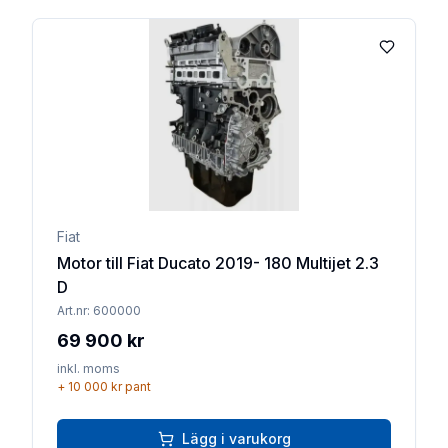
Lägg till 
Fiat
Motor till Fiat Ducato 2019- 180 Multijet 2.3
D
Art.nr:
600000
69 900 kr
inkl. moms
+
10 000 kr
pant
Lägg i varukorg