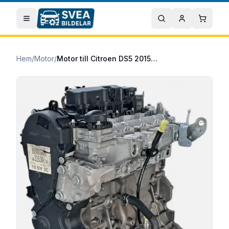
Hoppa till huvudinnehåll
Öppna meny
Sök
Mitt konto
Varuko
Hem
/
Motor
/
Motor till Citroen DS5 2015/04-2018/12 2.0 BlueHDi 180