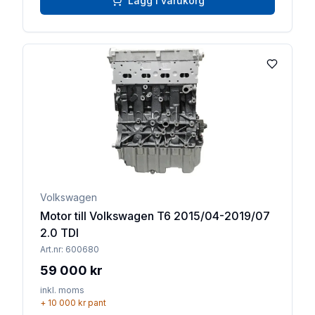
Lägg i varukorg
Lägg till 
Volkswagen
Motor till Volkswagen T6 2015/04-2019/07
2.0 TDI
Art.nr:
600680
59 000 kr
inkl. moms
+
10 000 kr
pant