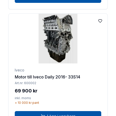
Lägg till 
Iveco
Motor till Iveco Daily 2016- 33S14
Art.nr:
600002
69 900 kr
inkl. moms
+
10 000 kr
pant