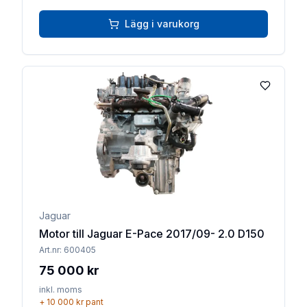
Lägg i varukorg
Lägg till 
Jaguar
Motor till Jaguar E-Pace 2017/09- 2.0 D150
Art.nr:
600405
75 000 kr
inkl. moms
+
10 000 kr
pant