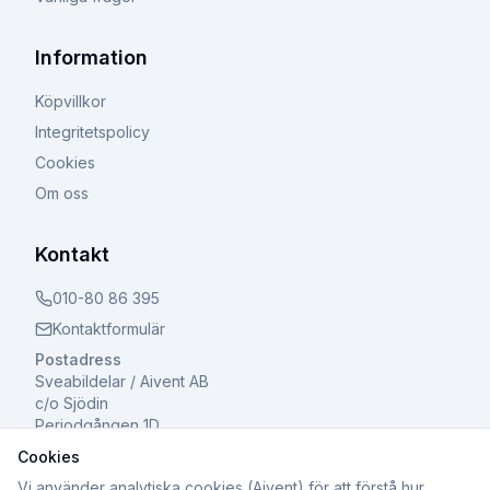
Information
Köpvillkor
Integritetspolicy
Cookies
Om oss
Kontakt
010-80 86 395
Kontaktformulär
Postadress
Sveabildelar / Aivent AB
c/o Sjödin
Periodgången 1D
611 37 Nyköping
Cookies
Vi använder analytiska cookies (Aivent) för att förstå hur