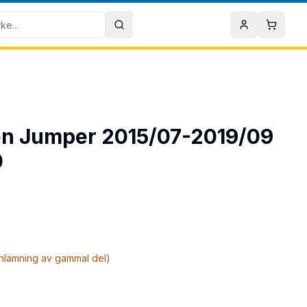
Sök
Mitt konto
Varuko
roen Jumper 2015/07-2019/09
0
inlämning av gammal del)