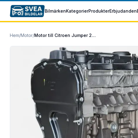
Hoppa till huvudinnehåll
Bilmärken
Kategorier
Produkter
Erbjudanden
Hem
/
Motor
/
Motor till Citroen Jumper 2015/07-2019/09 2.0 BlueHDi 130