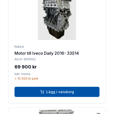
Lägg till 
Iveco
Motor till Iveco Daily 2016- 33S14
Art.nr:
600002
69 900 kr
inkl. moms
+
10 000 kr
pant
Lägg i varukorg