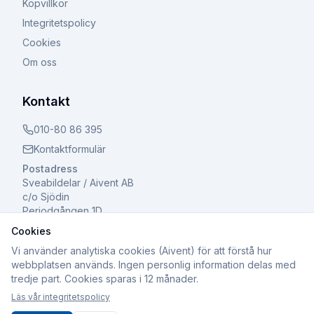
Köpvillkor
Integritetspolicy
Cookies
Om oss
Kontakt
010-80 86 395
Kontaktformulär
Postadress
Sveabildelar / Aivent AB
c/o Sjödin
Periodgången 1D
611 37 Nyköping
Cookies
Vi använder analytiska cookies (Aivent) för att förstå hur
webbplatsen används. Ingen personlig information delas med
tredje part. Cookies sparas i 12 månader.
©
2026
Sveabildelar / Aivent AB. Alla rättigheter
Läs vår integritetspolicy
förbehållna.