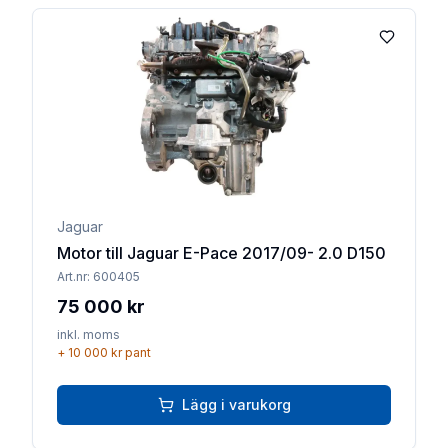
Lägg till 
Jaguar
Motor till Jaguar E-Pace 2017/09- 2.0 D150
Art.nr:
600405
75 000 kr
inkl. moms
+
10 000 kr
pant
Lägg i varukorg