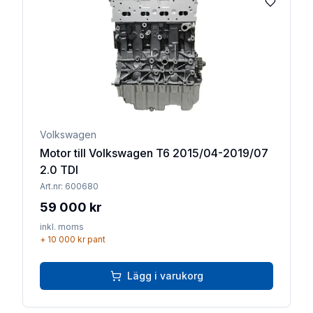
Lägg till 
Volkswagen
Motor till Volkswagen T6 2015/04-2019/07
2.0 TDI
Art.nr:
600680
59 000 kr
inkl. moms
+
10 000 kr
pant
Lägg i varukorg