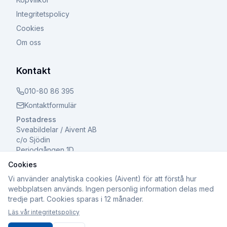
Integritetspolicy
Cookies
Om oss
Kontakt
010-80 86 395
Kontaktformulär
Postadress
Sveabildelar / Aivent AB
c/o Sjödin
Periodgången 1D
611 37 Nyköping
Cookies
Vi använder analytiska cookies (Aivent) för att förstå hur
webbplatsen används. Ingen personlig information delas med
tredje part. Cookies sparas i 12 månader.
©
2026
Sveabildelar / Aivent AB. Alla rättigheter
Läs vår integritetspolicy
förbehållna.