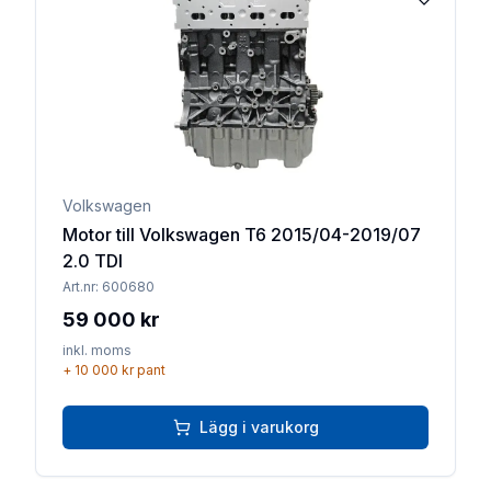
Lägg till 
Volkswagen
Motor till Volkswagen T6 2015/04-2019/07
2.0 TDI
Art.nr:
600680
59 000 kr
inkl. moms
+
10 000 kr
pant
Lägg i varukorg