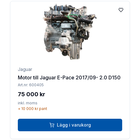
Lägg till 
Jaguar
Motor till Jaguar E-Pace 2017/09- 2.0 D150
Art.nr:
600405
75 000 kr
inkl. moms
+
10 000 kr
pant
Lägg i varukorg