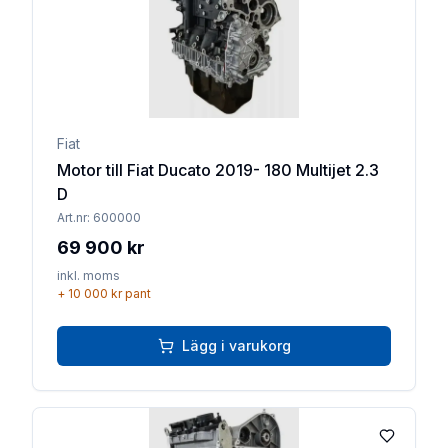
Fiat
Motor till Fiat Ducato 2019- 180 Multijet 2.3
D
Art.nr:
600000
69 900 kr
inkl. moms
+
10 000 kr
pant
Lägg i varukorg
Lägg till 