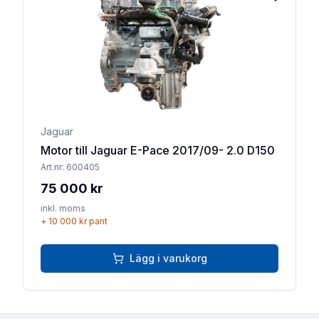
Lägg till 
Jaguar
Motor till Jaguar E-Pace 2017/09- 2.0 D150
Art.nr:
600405
75 000 kr
inkl. moms
+
10 000 kr
pant
Lägg i varukorg