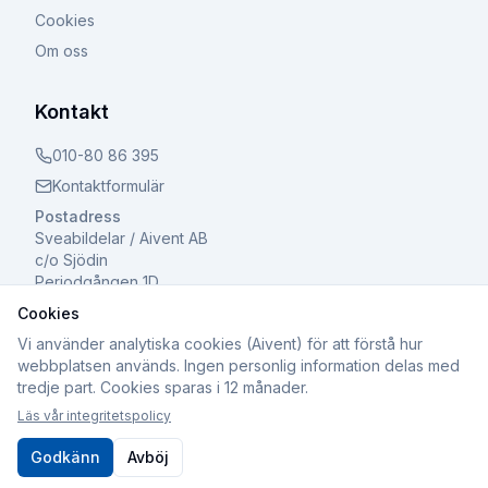
Cookies
Om oss
Kontakt
010-80 86 395
Kontaktformulär
Postadress
Sveabildelar / Aivent AB
c/o Sjödin
Periodgången 1D
611 37 Nyköping
Cookies
Vi använder analytiska cookies (Aivent) för att förstå hur
webbplatsen används. Ingen personlig information delas med
tredje part. Cookies sparas i 12 månader.
©
2026
Sveabildelar / Aivent AB. Alla rättigheter
Läs vår integritetspolicy
förbehållna.
Org.nr: 559502-8241 | Registrerad för F-skatt och Moms
Godkänn
Avböj