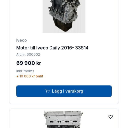
Iveco
Motor till Iveco Daily 2016- 33S14
Art.nr:
600002
69 900 kr
inkl. moms
+
10 000 kr
pant
Lägg i varukorg
Lägg till 