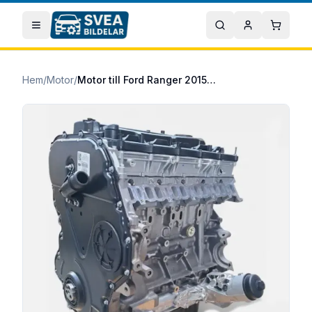
Hoppa till huvudinnehåll
Öppna meny
Sök
Mitt konto
Varuko
Hem
/
Motor
/
Motor till Ford Ranger 2015/05- 2.2 TDCi