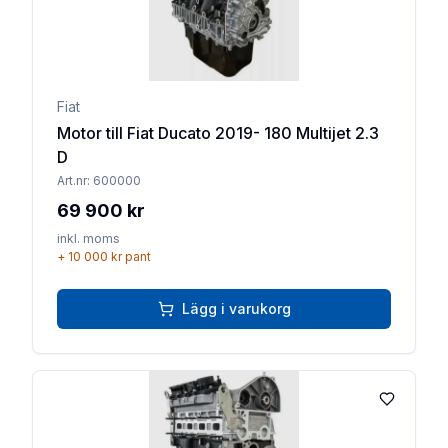
Fiat
Motor till Fiat Ducato 2019- 180 Multijet 2.3
D
Art.nr:
600000
69 900 kr
inkl. moms
+
10 000 kr
pant
Lägg i varukorg
Lägg till 