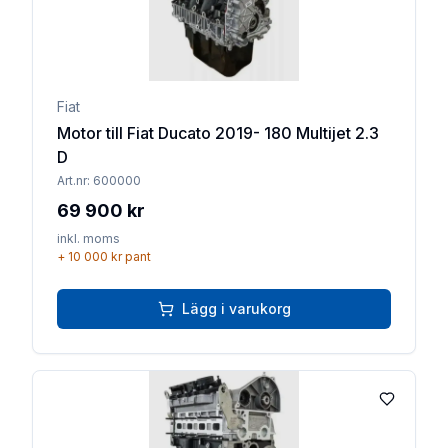
Fiat
Motor till Fiat Ducato 2019- 180 Multijet 2.3
D
Art.nr:
600000
69 900 kr
inkl. moms
+
10 000 kr
pant
Lägg i varukorg
Lägg till 