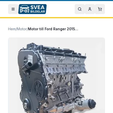
Hoppa till huvudinnehåll
Öppna meny
Sök
Mitt konto
Varuko
Hem
/
Motor
/
Motor till Ford Ranger 2015/05- 2.2 TDCi