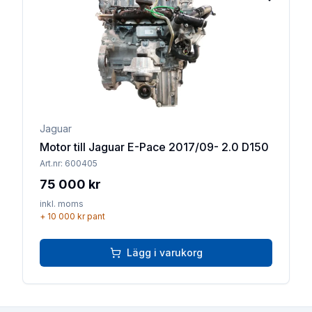
Lägg till 
Jaguar
Motor till Jaguar E-Pace 2017/09- 2.0 D150
Art.nr:
600405
75 000 kr
inkl. moms
+
10 000 kr
pant
Lägg i varukorg