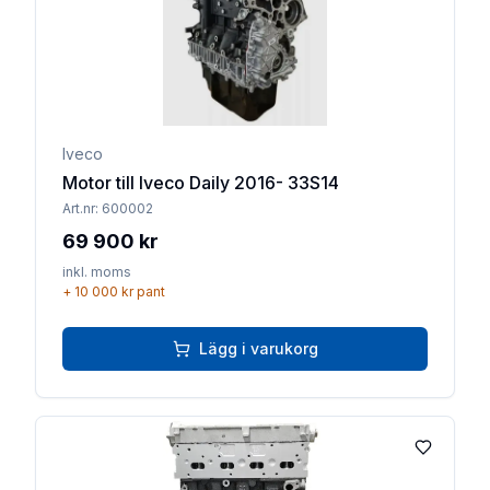
Iveco
Motor till Iveco Daily 2016- 33S14
Art.nr:
600002
69 900 kr
inkl. moms
+
10 000 kr
pant
Lägg i varukorg
Lägg till 