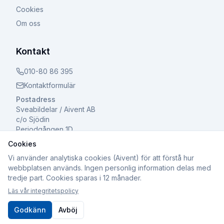
Cookies
Om oss
Kontakt
010-80 86 395
Kontaktformulär
Postadress
Sveabildelar / Aivent AB
c/o Sjödin
Periodgången 1D
611 37 Nyköping
Cookies
Vi använder analytiska cookies (Aivent) för att förstå hur
webbplatsen används. Ingen personlig information delas med
tredje part. Cookies sparas i 12 månader.
©
2026
Sveabildelar / Aivent AB. Alla rättigheter
Läs vår integritetspolicy
förbehållna.
Org.nr: 559502-8241 | Registrerad för F-skatt och Moms
Godkänn
Avböj