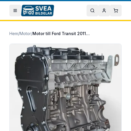
Hoppa till huvudinnehåll
Öppna meny
Sök
Mitt konto
Varuko
Hem
/
Motor
/
Motor till Ford Transit 2011/10-2014/08 2.2 TDCi