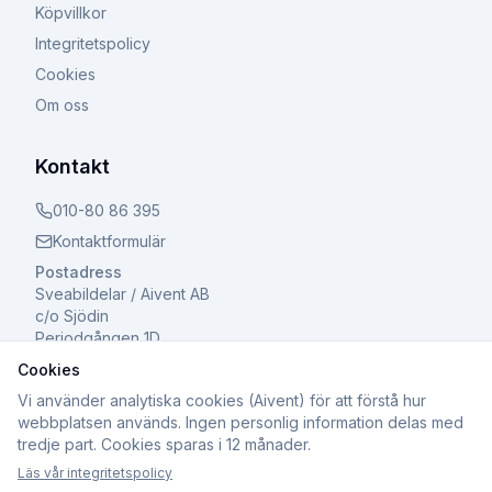
Köpvillkor
Integritetspolicy
Cookies
Om oss
Kontakt
010-80 86 395
Kontaktformulär
Postadress
Sveabildelar / Aivent AB
c/o Sjödin
Periodgången 1D
611 37 Nyköping
Cookies
Vi använder analytiska cookies (Aivent) för att förstå hur
webbplatsen används. Ingen personlig information delas med
tredje part. Cookies sparas i 12 månader.
©
2026
Sveabildelar / Aivent AB. Alla rättigheter
Läs vår integritetspolicy
förbehållna.