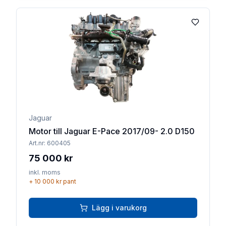
Lägg till 
Jaguar
Motor till Jaguar E-Pace 2017/09- 2.0 D150
Art.nr:
600405
75 000 kr
inkl. moms
+
10 000 kr
pant
Lägg i varukorg