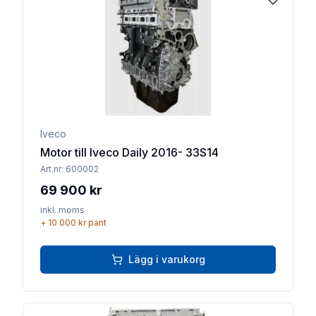
Lägg till 
Iveco
Motor till Iveco Daily 2016- 33S14
Art.nr:
600002
69 900 kr
inkl. moms
+
10 000 kr
pant
Lägg i varukorg