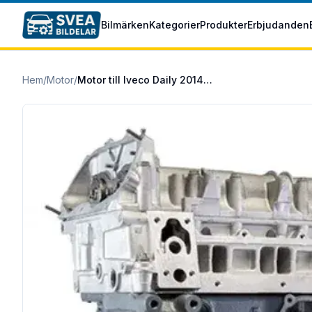
Hoppa till huvudinnehåll
Bilmärken
Kategorier
Produkter
Erbjudanden
Hem
/
Motor
/
Motor till Iveco Daily 2014-2016 35S17