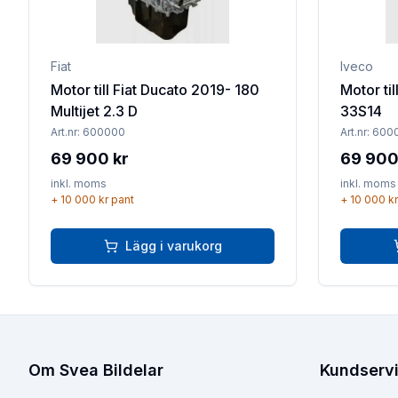
Fiat
Iveco
Motor till Fiat Ducato 2019- 180
Motor til
Multijet 2.3 D
33S14
Art.nr:
600000
Art.nr:
600
69 900 kr
69 900
inkl. moms
inkl. moms
+
10 000 kr
pant
+
10 000 kr
Lägg i varukorg
Om Svea Bildelar
Kundserv