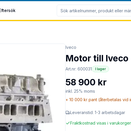
Eftersök
Iveco
Motor till Ivec
Art.nr:
600031
I lager
58 900 kr
inkl. 25% moms
+
10 000 kr
pant (återbetalas vid 
Leveranstid:
1-3 arbetsdagar
Fraktkostnad visas i varukorge