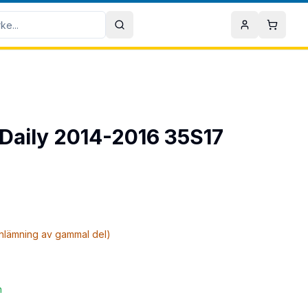
Sök
Mitt konto
Varuko
o Daily 2014-2016 35S17
inlämning av gammal del)
n