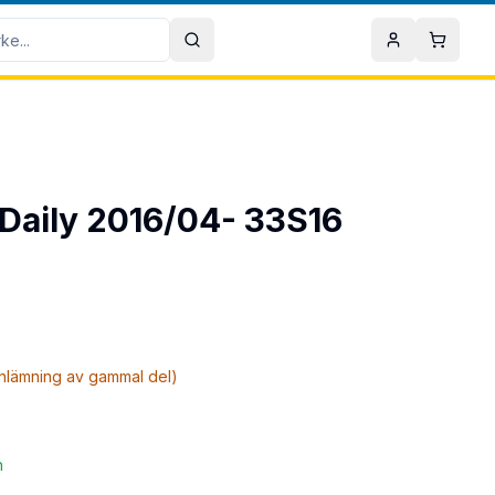
Sök
Mitt konto
Varuko
o Daily 2016/04- 33S16
inlämning av gammal del)
n