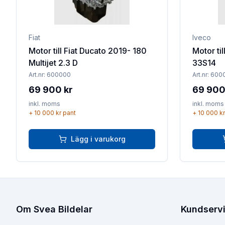
Fiat
Iveco
Motor till Fiat Ducato 2019- 180
Motor til
Multijet 2.3 D
33S14
Art.nr:
600000
Art.nr:
600
69 900 kr
69 900
inkl. moms
inkl. moms
+
10 000 kr
pant
+
10 000 kr
Lägg i varukorg
Om Svea Bildelar
Kundserv