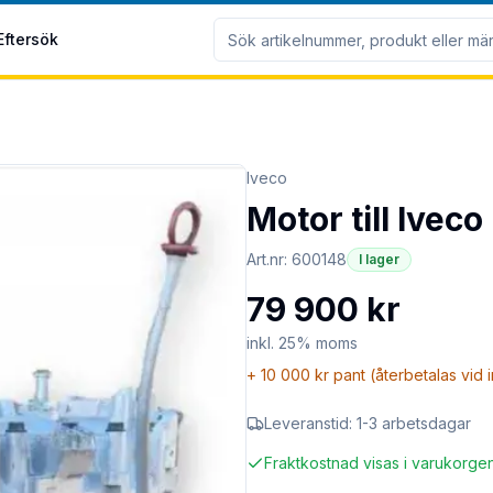
Eftersök
Iveco
Motor till Ivec
Art.nr:
600148
I lager
79 900 kr
inkl. 25% moms
+
10 000 kr
pant (återbetalas vid 
Leveranstid:
1-3 arbetsdagar
Fraktkostnad visas i varukorge