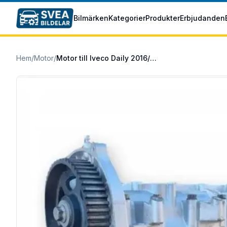
Hoppa till huvudinnehåll
Bilmärken
Kategorier
Produkter
Erbjudanden
Hem
/
Motor
/
Motor till Iveco Daily 2016/04- 33S16