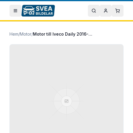
Hoppa till huvudinnehåll
Öppna meny
Sök
Mitt konto
Varuko
Hem
/
Motor
/
Motor till Iveco Daily 2016- 35S18