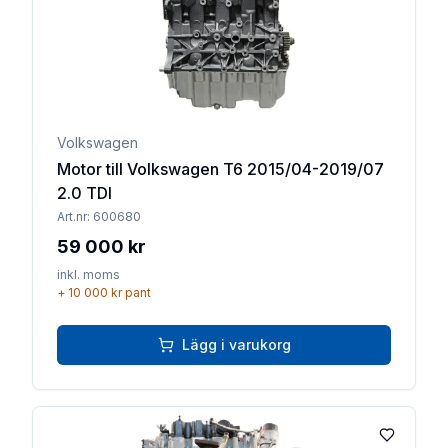
Volkswagen
Motor till Volkswagen T6 2015/04-2019/07
2.0 TDI
Art.nr:
600680
59 000 kr
inkl. moms
+
10 000 kr
pant
Lägg i varukorg
Lägg till 