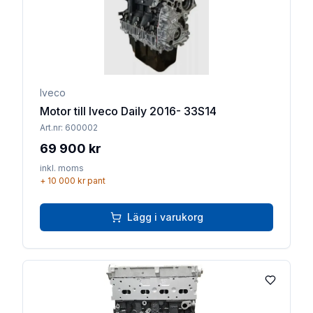
Iveco
Motor till Iveco Daily 2016- 33S14
Art.nr:
600002
69 900 kr
inkl. moms
+
10 000 kr
pant
Lägg i varukorg
Lägg till 