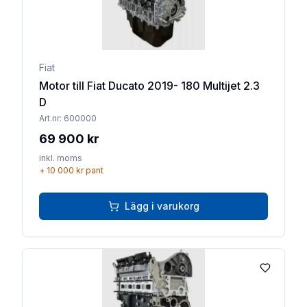
Fiat
Motor till Fiat Ducato 2019- 180 Multijet 2.3
D
Art.nr:
600000
69 900 kr
inkl. moms
+
10 000 kr
pant
Lägg i varukorg
Lägg till 