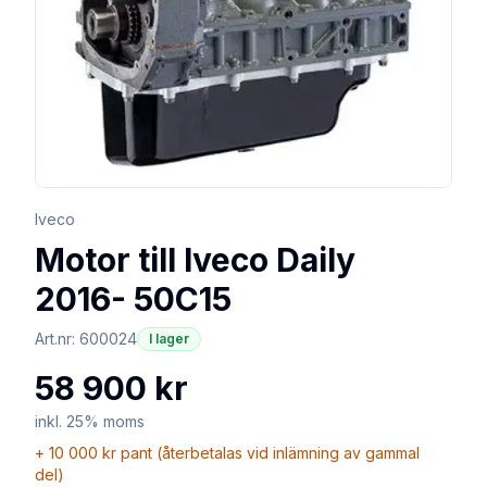
Iveco
Motor till Iveco Daily
2016- 50C15
Art.nr:
600024
I lager
58 900 kr
inkl. 25% moms
+
10 000 kr
pant (återbetalas vid inlämning av gammal
del)