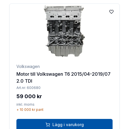
Lägg till 
Volkswagen
Motor till Volkswagen T6 2015/04-2019/07
2.0 TDI
Art.nr:
600680
59 000 kr
inkl. moms
+
10 000 kr
pant
Lägg i varukorg