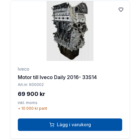
Lägg till 
Iveco
Motor till Iveco Daily 2016- 33S14
Art.nr:
600002
69 900 kr
inkl. moms
+
10 000 kr
pant
Lägg i varukorg