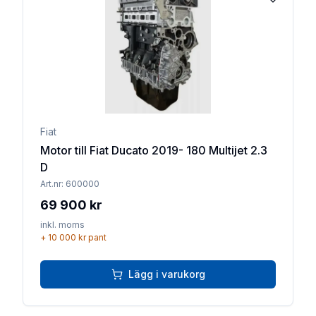
Lägg till 
Fiat
Motor till Fiat Ducato 2019- 180 Multijet 2.3
D
Art.nr:
600000
69 900 kr
inkl. moms
+
10 000 kr
pant
Lägg i varukorg