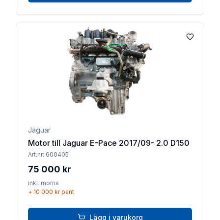
Lägg till 
Jaguar
Motor till Jaguar E-Pace 2017/09- 2.0 D150
Art.nr:
600405
75 000 kr
inkl. moms
+
10 000 kr
pant
Lägg i varukorg