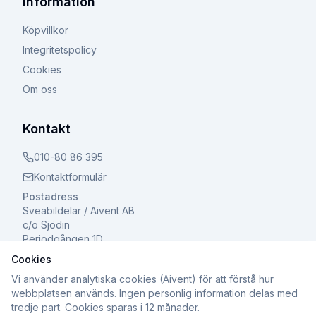
Information
Köpvillkor
Integritetspolicy
Cookies
Om oss
Kontakt
010-80 86 395
Kontaktformulär
Postadress
Sveabildelar / Aivent AB
c/o Sjödin
Periodgången 1D
611 37 Nyköping
Cookies
Vi använder analytiska cookies (Aivent) för att förstå hur
webbplatsen används. Ingen personlig information delas med
tredje part. Cookies sparas i 12 månader.
©
2026
Sveabildelar / Aivent AB. Alla rättigheter