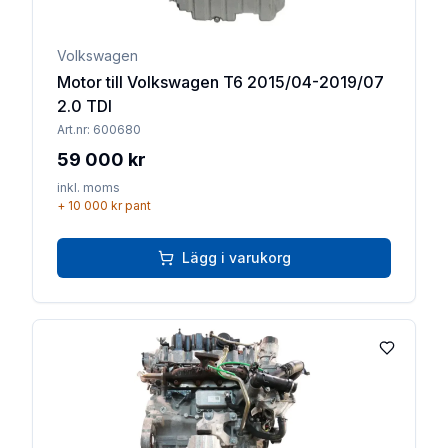
Volkswagen
Motor till Volkswagen T6 2015/04-2019/07
2.0 TDI
Art.nr:
600680
59 000 kr
inkl. moms
+
10 000 kr
pant
Lägg i varukorg
Lägg till 