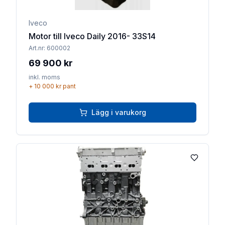
Iveco
Motor till Iveco Daily 2016- 33S14
Art.nr:
600002
69 900 kr
inkl. moms
+
10 000 kr
pant
Lägg i varukorg
Lägg till 