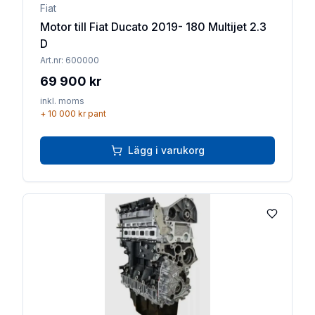
Fiat
Motor till Fiat Ducato 2019- 180 Multijet 2.3
D
Art.nr:
600000
69 900 kr
inkl. moms
+
10 000 kr
pant
Lägg i varukorg
Lägg till 