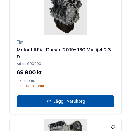
Fiat
Motor till Fiat Ducato 2019- 180 Multijet 2.3
D
Art.nr:
600000
69 900 kr
inkl. moms
+
10 000 kr
pant
Lägg i varukorg
Lägg till 