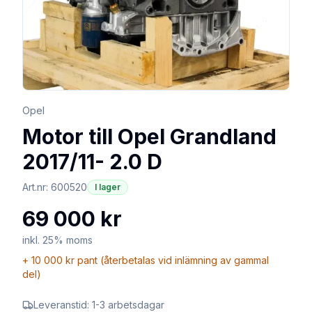
Opel
Motor till Opel Grandland
2017/11- 2.0 D
Art.nr:
600520
I lager
69 000 kr
inkl. 25% moms
+
10 000 kr
pant (återbetalas vid inlämning av gammal
del)
Leveranstid:
1-3 arbetsdagar