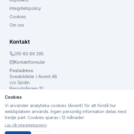
Integritetspolicy
Cookies
Om oss
Kontakt
010-80 86 395
Kontaktformulär
Postadress
Sveabildelar / Aivent AB
c/o Sjödin
Periodgången 1D
611 37 Nyköping
Cookies
Vi använder analytiska cookies (Aivent) för att förstå hur
webbplatsen används. Ingen personlig information delas med
tredje part. Cookies sparas i 12 månader.
©
2026
Sveabildelar / Aivent AB. Alla rättigheter
Läs vår integritetspolicy
förbehållna.