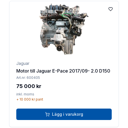
Lägg till 
Jaguar
Motor till Jaguar E-Pace 2017/09- 2.0 D150
Art.nr:
600405
75 000 kr
inkl. moms
+
10 000 kr
pant
Lägg i varukorg