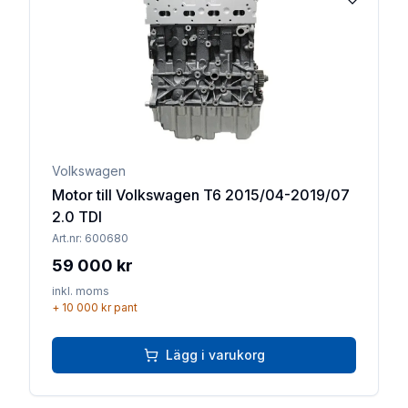
Lägg till 
Volkswagen
Motor till Volkswagen T6 2015/04-2019/07
2.0 TDI
Art.nr:
600680
59 000 kr
inkl. moms
+
10 000 kr
pant
Lägg i varukorg