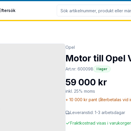
Eftersök
Opel
Motor till Opel
Art.nr:
600098
I lager
59 000 kr
inkl. 25% moms
+
10 000 kr
pant (återbetalas vid 
Leveranstid:
1-3 arbetsdagar
Fraktkostnad visas i varukorge