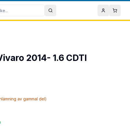
Sök
Mitt konto
Varuko
 Vivaro 2014- 1.6 CDTI
inlämning av gammal del)
n