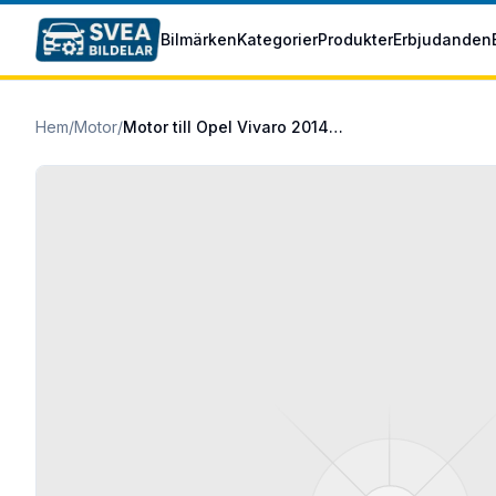
Hoppa till huvudinnehåll
Bilmärken
Kategorier
Produkter
Erbjudanden
Hem
/
Motor
/
Motor till Opel Vivaro 2014- 1.6 CDTI