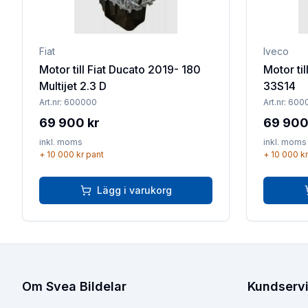
Fiat
Iveco
Motor till Fiat Ducato 2019- 180
Motor til
Multijet 2.3 D
33S14
Art.nr:
600000
Art.nr:
600
69 900 kr
69 900
inkl. moms
inkl. moms
+
10 000 kr
pant
+
10 000 kr
Lägg i varukorg
Om Svea Bildelar
Kundserv