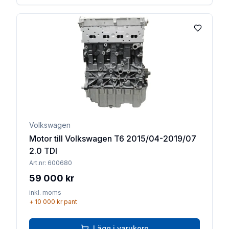
Lägg till 
Volkswagen
Motor till Volkswagen T6 2015/04-2019/07
2.0 TDI
Art.nr:
600680
59 000 kr
inkl. moms
+
10 000 kr
pant
Lägg i varukorg