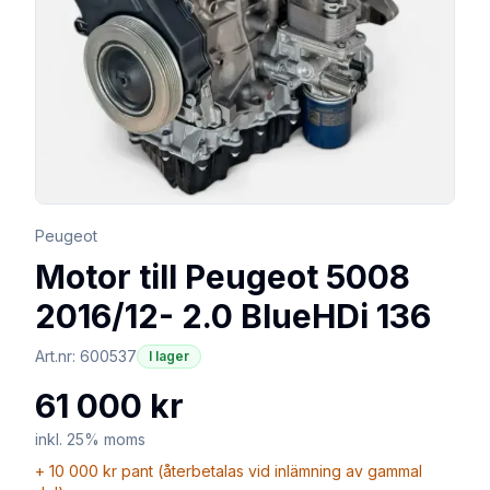
Peugeot
Motor till Peugeot 5008
2016/12- 2.0 BlueHDi 136
Art.nr:
600537
I lager
61 000 kr
inkl. 25% moms
+
10 000 kr
pant (återbetalas vid inlämning av gammal