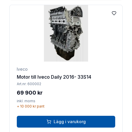
Lägg till 
Iveco
Motor till Iveco Daily 2016- 33S14
Art.nr:
600002
69 900 kr
inkl. moms
+
10 000 kr
pant
Lägg i varukorg