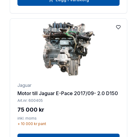
Lägg till 
Jaguar
Motor till Jaguar E-Pace 2017/09- 2.0 D150
Art.nr:
600405
75 000 kr
inkl. moms
+
10 000 kr
pant