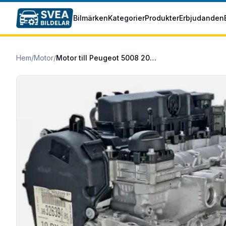
Hoppa till huvudinnehåll
Bilmärken
Kategorier
Produkter
Erbjudanden
Hem
/
Motor
/
Motor till Peugeot 5008 2016/12- 2.0 BlueHDi 150