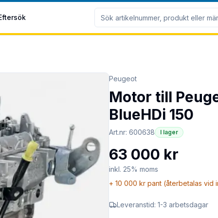
Eftersök
Peugeot
Motor till Peug
BlueHDi 150
Art.nr:
600638
I lager
63 000 kr
inkl. 25% moms
+
10 000 kr
pant (återbetalas vid 
Leveranstid:
1-3 arbetsdagar