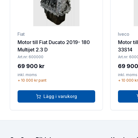
Fiat
Iveco
Motor till Fiat Ducato 2019- 180
Motor til
Multijet 2.3 D
33S14
Art.nr:
600000
Art.nr:
600
69 900 kr
69 900
inkl. moms
inkl. moms
+
10 000 kr
pant
+
10 000 kr
Lägg i varukorg