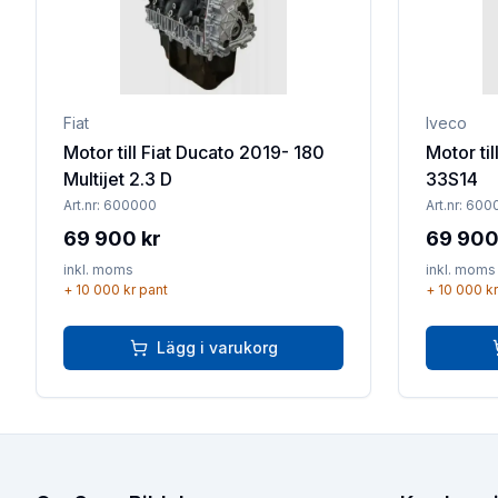
Fiat
Iveco
Motor till Fiat Ducato 2019- 180
Motor til
Multijet 2.3 D
33S14
Art.nr:
600000
Art.nr:
600
69 900 kr
69 900
inkl. moms
inkl. moms
+
10 000 kr
pant
+
10 000 kr
Lägg i varukorg