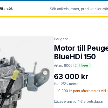
Eftersök
Peugeot
Motor till Peu
BlueHDi 150
Art.nr:
600642
I lager
63 000 kr
inkl. 25% moms
+
10 000 kr
pant (återbetalas vid 
Leveranstid:
1-3 arbetsdagar