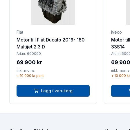
Fiat
Iveco
Motor till Fiat Ducato 2019- 180
Motor til
Multijet 2.3 D
33S14
Art.nr:
600000
Art.nr:
600
69 900 kr
69 900
inkl. moms
inkl. moms
+
10 000 kr
pant
+
10 000 kr
Lägg i varukorg