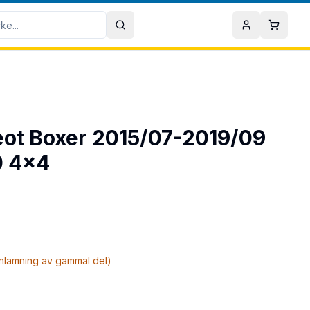
Sök
Mitt konto
Varuko
geot Boxer 2015/07-2019/09
0 4x4
inlämning av gammal del)