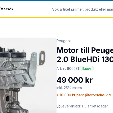
Eftersök
Peugeot
Motor till Peu
2.0 BlueHDi 13
Art.nr:
600231
I lager
49 000 kr
inkl. 25% moms
+
10 000 kr
pant (återbetalas vid 
Leveranstid:
1-3 arbetsdagar