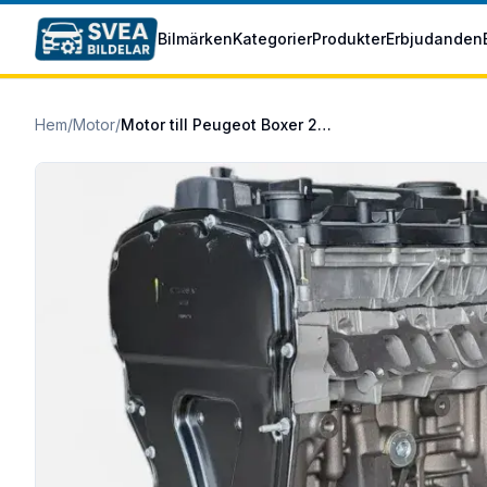
Hoppa till huvudinnehåll
Bilmärken
Kategorier
Produkter
Erbjudanden
Hem
/
Motor
/
Motor till Peugeot Boxer 2015/07-2019/09 2.0 BlueHDi 130 4x4