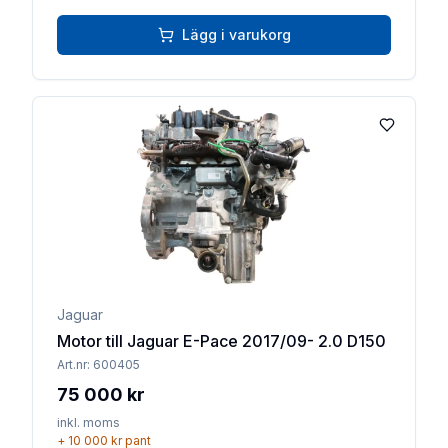
Lägg i varukorg
Lägg till 
Jaguar
Motor till Jaguar E-Pace 2017/09- 2.0 D150
Art.nr:
600405
75 000 kr
inkl. moms
+
10 000 kr
pant