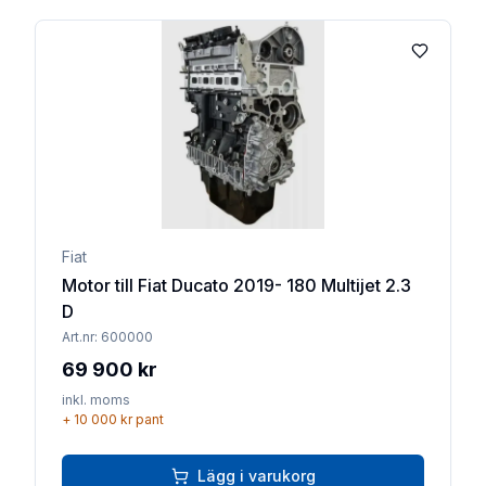
Lägg till 
Fiat
Motor till Fiat Ducato 2019- 180 Multijet 2.3
D
Art.nr:
600000
69 900 kr
inkl. moms
+
10 000 kr
pant
Lägg i varukorg