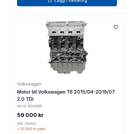
Lägg i varukorg
Lägg till 
Volkswagen
Motor till Volkswagen T6 2015/04-2019/07
2.0 TDI
Art.nr:
600680
59 000 kr
inkl. moms
+
10 000 kr
pant