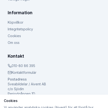
Information
Köpvillkor
Integritetspolicy
Cookies
Om oss
Kontakt
010-80 86 395
Kontaktformulär
Postadress
Sveabildelar / Aivent AB
c/o Sjödin
Periodgången 1D
611 37 Nyköping
Cookies
Vi använder analytiska cookies (Aivent) för att förstå hur