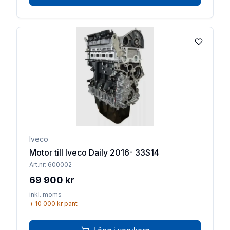
Lägg till 
Iveco
Motor till Iveco Daily 2016- 33S14
Art.nr:
600002
69 900 kr
inkl. moms
+
10 000 kr
pant