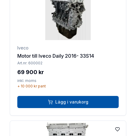
Iveco
Motor till Iveco Daily 2016- 33S14
Art.nr:
600002
69 900 kr
inkl. moms
+
10 000 kr
pant
Lägg i varukorg
Lägg till 