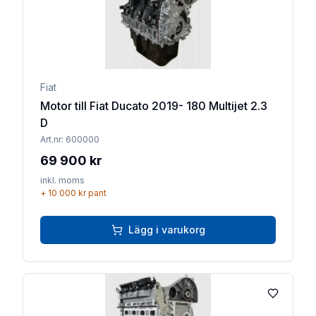
Fiat
Motor till Fiat Ducato 2019- 180 Multijet 2.3
D
Art.nr:
600000
69 900 kr
inkl. moms
+
10 000 kr
pant
Lägg i varukorg
Lägg till 