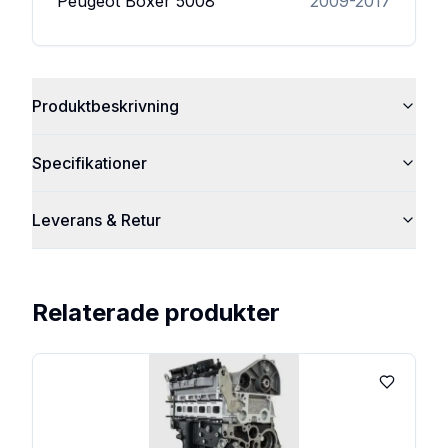
Peugeot Boxer
5008
2009-2017
Produktbeskrivning
Specifikationer
Leverans & Retur
Relaterade produkter
Lägg till 