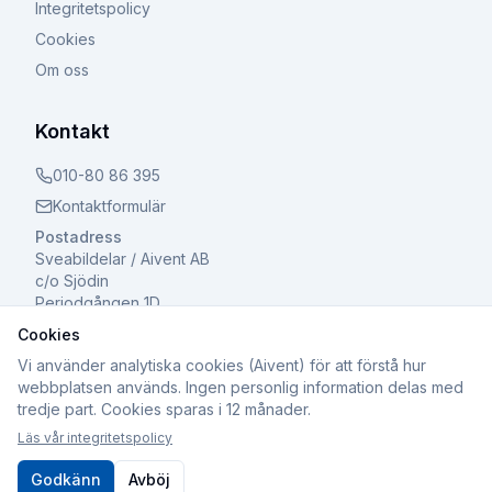
Integritetspolicy
Cookies
Om oss
Kontakt
010-80 86 395
Kontaktformulär
Postadress
Sveabildelar / Aivent AB
c/o Sjödin
Periodgången 1D
611 37 Nyköping
Cookies
Vi använder analytiska cookies (Aivent) för att förstå hur
webbplatsen används. Ingen personlig information delas med
tredje part. Cookies sparas i 12 månader.
©
2026
Sveabildelar / Aivent AB. Alla rättigheter
Läs vår integritetspolicy
förbehållna.
Org.nr: 559502-8241 | Registrerad för F-skatt och Moms
Godkänn
Avböj