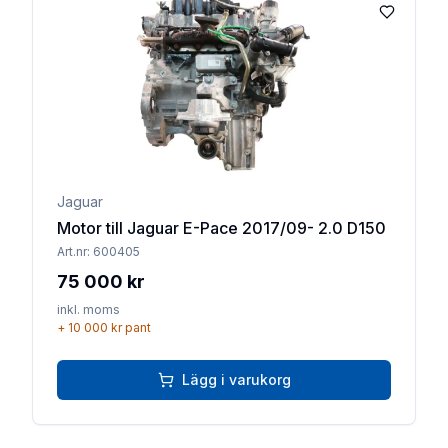
Lägg till 
Jaguar
Motor till Jaguar E-Pace 2017/09- 2.0 D150
Art.nr:
600405
75 000 kr
inkl. moms
+
10 000 kr
pant
Lägg i varukorg