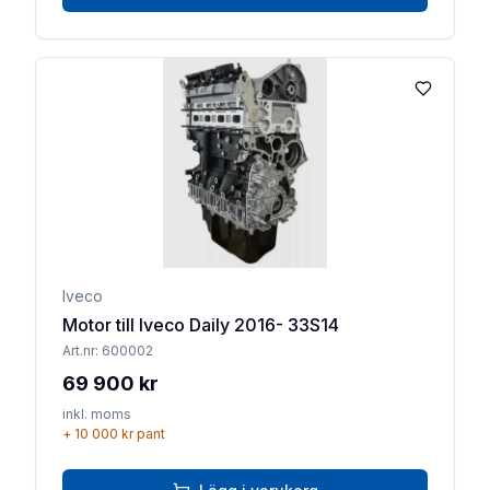
Lägg till 
Iveco
Motor till Iveco Daily 2016- 33S14
Art.nr:
600002
69 900 kr
inkl. moms
+
10 000 kr
pant