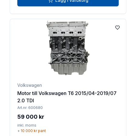
Lägg i varukorg
Lägg till 
Volkswagen
Motor till Volkswagen T6 2015/04-2019/07
2.0 TDI
Art.nr:
600680
59 000 kr
inkl. moms
+
10 000 kr
pant