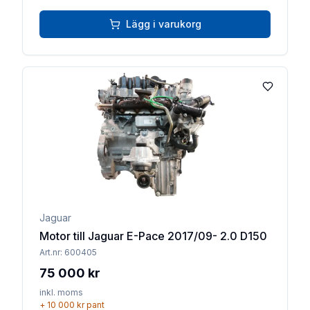
Lägg i varukorg
Lägg till 
Jaguar
Motor till Jaguar E-Pace 2017/09- 2.0 D150
Art.nr:
600405
75 000 kr
inkl. moms
+
10 000 kr
pant