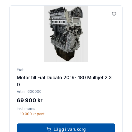
Lägg till 
Fiat
Motor till Fiat Ducato 2019- 180 Multijet 2.3
D
Art.nr:
600000
69 900 kr
inkl. moms
+
10 000 kr
pant
Lägg i varukorg