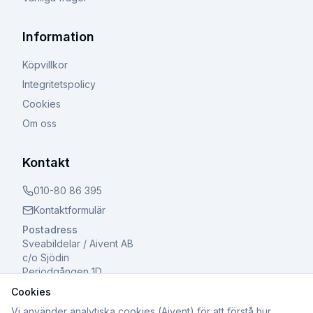
Information
Köpvillkor
Integritetspolicy
Cookies
Om oss
Kontakt
010-80 86 395
Kontaktformulär
Postadress
Sveabildelar / Aivent AB
c/o Sjödin
Periodgången 1D
611 37 Nyköping
Cookies
Vi använder analytiska cookies (Aivent) för att förstå hur