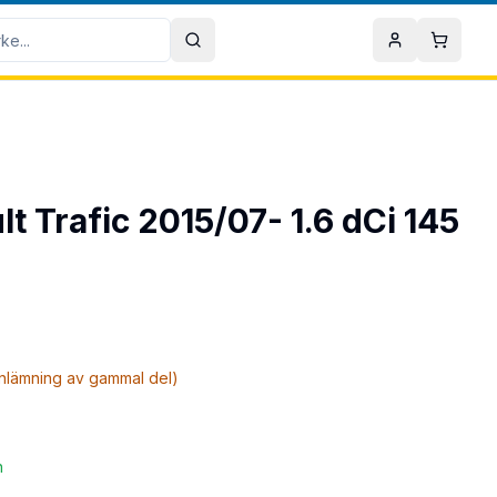
Sök
Mitt konto
Varuko
lt Trafic 2015/07- 1.6 dCi 145
inlämning av gammal del)
n