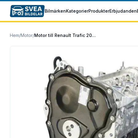
Hoppa till huvudinnehåll
Bilmärken
Kategorier
Produkter
Erbjudanden
Hem
/
Motor
/
Motor till Renault Trafic 2015/07- 1.6 dCi 145