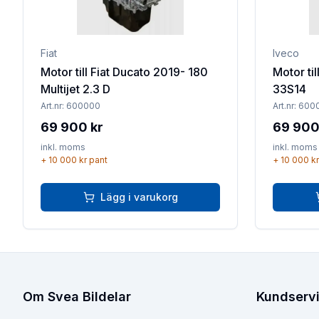
Fiat
Iveco
Motor till Fiat Ducato 2019- 180
Motor til
Multijet 2.3 D
33S14
Art.nr:
600000
Art.nr:
600
69 900 kr
69 900
inkl. moms
inkl. moms
+
10 000 kr
pant
+
10 000 kr
Lägg i varukorg
Om Svea Bildelar
Kundserv