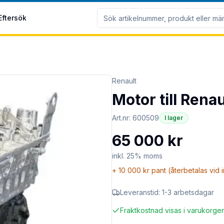
Eftersök
Renault
Motor till Renau
Art.nr:
600509
I lager
65 000 kr
inkl. 25% moms
+
10 000 kr
pant (återbetalas vid 
Leveranstid:
1-3 arbetsdagar
Fraktkostnad visas i varukorge