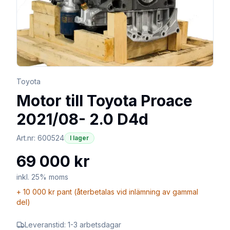
Toyota
Motor till Toyota Proace
2021/08- 2.0 D4d
Art.nr:
600524
I lager
69 000 kr
inkl. 25% moms
+
10 000 kr
pant (återbetalas vid inlämning av gammal
del)
Leveranstid:
1-3 arbetsdagar