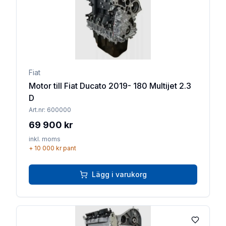
Fiat
Motor till Fiat Ducato 2019- 180 Multijet 2.3
D
Art.nr:
600000
69 900 kr
inkl. moms
+
10 000 kr
pant
Lägg i varukorg
Lägg till 