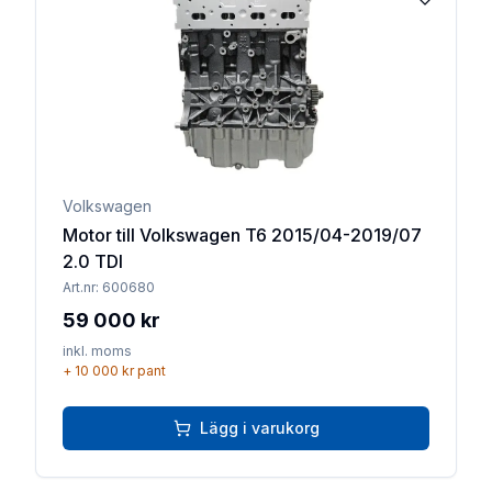
Lägg till 
Volkswagen
Motor till Volkswagen T6 2015/04-2019/07
2.0 TDI
Art.nr:
600680
59 000 kr
inkl. moms
+
10 000 kr
pant
Lägg i varukorg