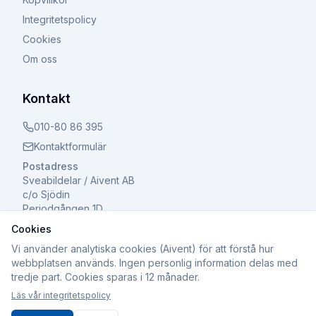
Integritetspolicy
Cookies
Om oss
Kontakt
010-80 86 395
Kontaktformulär
Postadress
Sveabildelar / Aivent AB
c/o Sjödin
Periodgången 1D
611 37 Nyköping
Cookies
Vi använder analytiska cookies (Aivent) för att förstå hur
webbplatsen används. Ingen personlig information delas med
tredje part. Cookies sparas i 12 månader.
©
2026
Sveabildelar / Aivent AB. Alla rättigheter
Läs vår integritetspolicy
förbehållna.