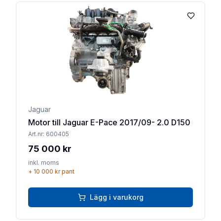
Lägg till 
Jaguar
Motor till Jaguar E-Pace 2017/09- 2.0 D150
Art.nr:
600405
75 000 kr
inkl. moms
+
10 000 kr
pant
Lägg i varukorg