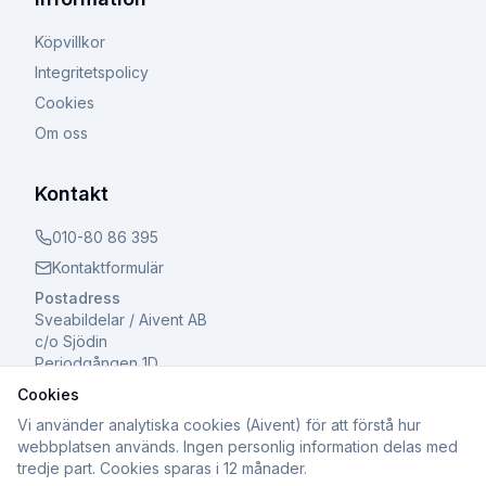
Köpvillkor
Integritetspolicy
Cookies
Om oss
Kontakt
010-80 86 395
Kontaktformulär
Postadress
Sveabildelar / Aivent AB
c/o Sjödin
Periodgången 1D
611 37 Nyköping
Cookies
Vi använder analytiska cookies (Aivent) för att förstå hur
webbplatsen används. Ingen personlig information delas med
tredje part. Cookies sparas i 12 månader.
©
2026
Sveabildelar / Aivent AB. Alla rättigheter