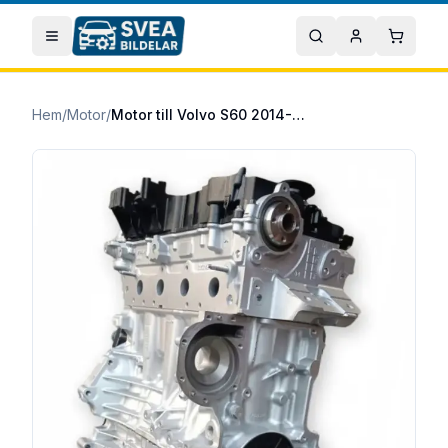
Hoppa till huvudinnehåll
Öppna meny
Sök
Mitt konto
Varuko
Hem
/
Motor
/
Motor till Volvo S60 2014-2015 D4204T5