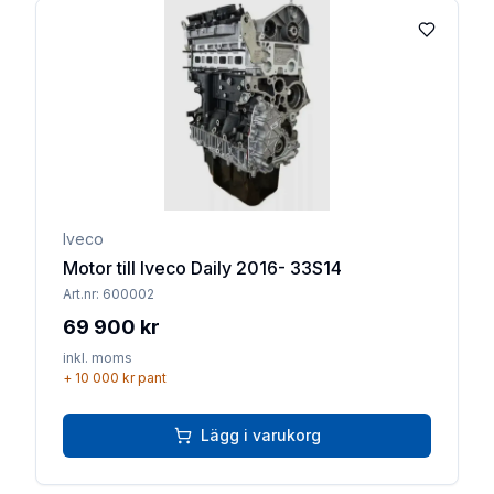
Lägg till 
Iveco
Motor till Iveco Daily 2016- 33S14
Art.nr:
600002
69 900 kr
inkl. moms
+
10 000 kr
pant
Lägg i varukorg