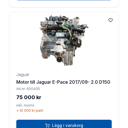
Lägg till 
Jaguar
Motor till Jaguar E-Pace 2017/09- 2.0 D150
Art.nr:
600405
75 000 kr
inkl. moms
+
10 000 kr
pant
Lägg i varukorg