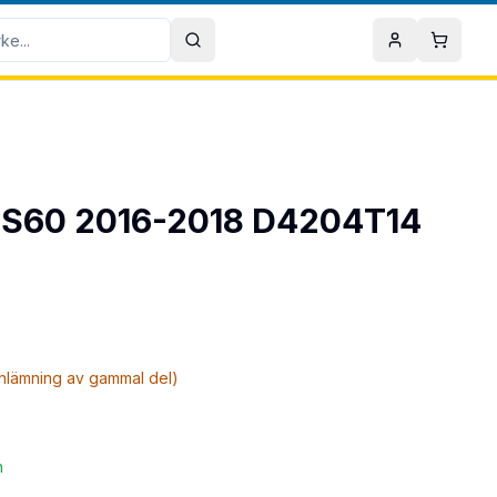
Sök
Mitt konto
Varuko
vo S60 2016-2018 D4204T14
inlämning av gammal del)
n