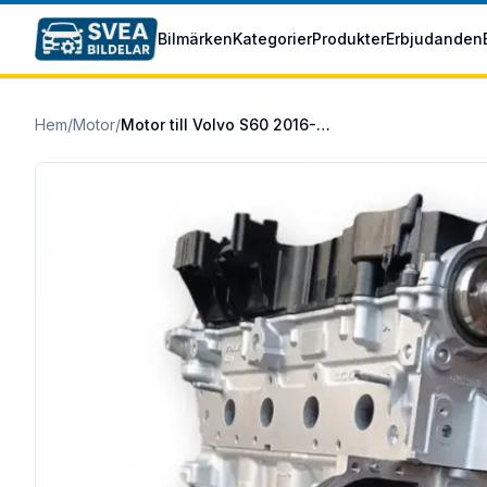
Hoppa till huvudinnehåll
Bilmärken
Kategorier
Produkter
Erbjudanden
Hem
/
Motor
/
Motor till Volvo S60 2016-2018 D4204T14