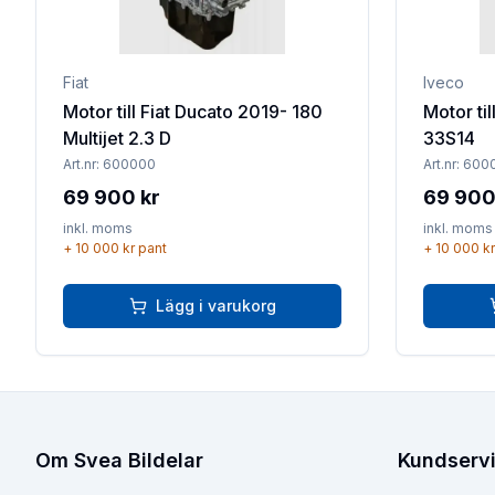
Fiat
Iveco
Motor till Fiat Ducato 2019- 180
Motor til
Multijet 2.3 D
33S14
Art.nr:
600000
Art.nr:
600
69 900 kr
69 900
inkl. moms
inkl. moms
+
10 000 kr
pant
+
10 000 kr
Lägg i varukorg
Om Svea Bildelar
Kundserv