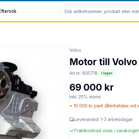
Eftersök
Volvo
Motor till Vol
Art.nr:
600718
I lager
69 000 kr
inkl. 25% moms
+
10 000 kr
pant (återbetalas vid 
Leveranstid:
1-3 arbetsdagar
Fraktkostnad visas i varukorge