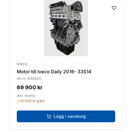
Lägg till 
Iveco
Motor till Iveco Daily 2016- 33S14
Art.nr:
600002
69 900 kr
inkl. moms
+
10 000 kr
pant
Lägg i varukorg