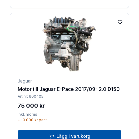
Lägg till 
Jaguar
Motor till Jaguar E-Pace 2017/09- 2.0 D150
Art.nr:
600405
75 000 kr
inkl. moms
+
10 000 kr
pant
Lägg i varukorg