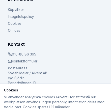
Köpvillkor
Integritetspolicy
Cookies
Om oss
Kontakt
010-80 86 395
Kontaktformulär
Postadress
Sveabildelar / Aivent AB
c/o Sjödin
Periodgången 1D
611 37 Nyköping
Cookies
Vi använder analytiska cookies (Aivent) för att förstå hur
webbplatsen används. Ingen personlig information delas med
tredje part. Cookies sparas i 12 månader.
©
2026
Sveabildelar / Aivent AB. Alla rättigheter