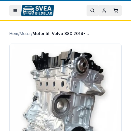
Hoppa till huvudinnehåll
Öppna meny
Sök
Mitt konto
Varuko
Hem
/
Motor
/
Motor till Volvo S80 2014-2016 D4204T5