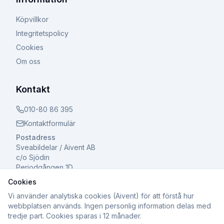
Köpvillkor
Integritetspolicy
Cookies
Om oss
Kontakt
010-80 86 395
Kontaktformulär
Postadress
Sveabildelar / Aivent AB
c/o Sjödin
Periodgången 1D
611 37 Nyköping
Cookies
Vi använder analytiska cookies (Aivent) för att förstå hur
webbplatsen används. Ingen personlig information delas med
tredje part. Cookies sparas i 12 månader.
©
2026
Sveabildelar / Aivent AB. Alla rättigheter