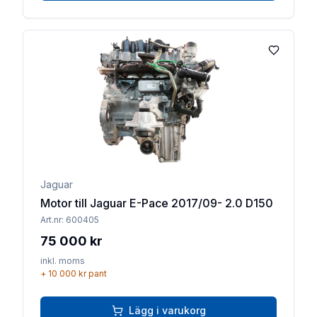
Lägg till 
Jaguar
Motor till Jaguar E-Pace 2017/09- 2.0 D150
Art.nr:
600405
75 000 kr
inkl. moms
+
10 000 kr
pant
Lägg i varukorg