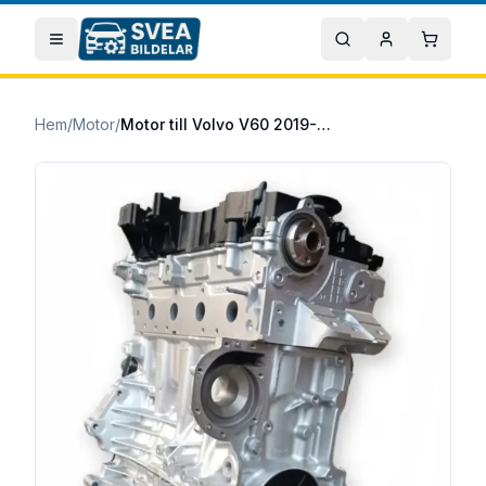
Hoppa till huvudinnehåll
Öppna meny
Sök
Mitt konto
Varuko
Hem
/
Motor
/
Motor till Volvo V60 2019-2024 D4204T16