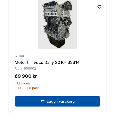
Lägg till 
Iveco
Motor till Iveco Daily 2016- 33S14
Art.nr:
600002
69 900 kr
inkl. moms
+
10 000 kr
pant
Lägg i varukorg