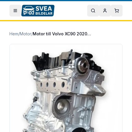
Hoppa till huvudinnehåll
Öppna meny
Sök
Mitt konto
Varuko
Hem
/
Motor
/
Motor till Volvo XC90 2020-2024 D420T2