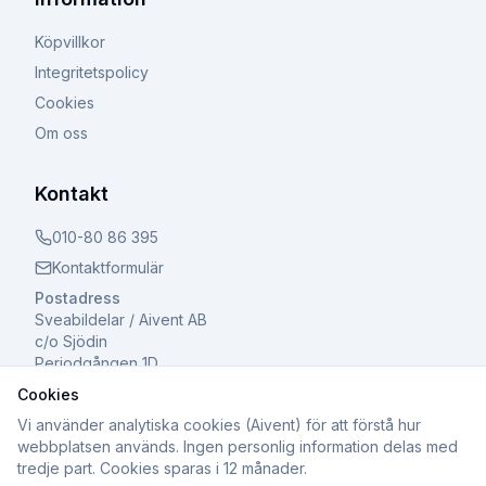
Köpvillkor
Integritetspolicy
Cookies
Om oss
Kontakt
010-80 86 395
Kontaktformulär
Postadress
Sveabildelar / Aivent AB
c/o Sjödin
Periodgången 1D
611 37 Nyköping
Cookies
Vi använder analytiska cookies (Aivent) för att förstå hur
webbplatsen används. Ingen personlig information delas med
tredje part. Cookies sparas i 12 månader.
©
2026
Sveabildelar / Aivent AB. Alla rättigheter