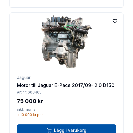
Lägg till 
Jaguar
Motor till Jaguar E-Pace 2017/09- 2.0 D150
Art.nr:
600405
75 000 kr
inkl. moms
+
10 000 kr
pant
Lägg i varukorg