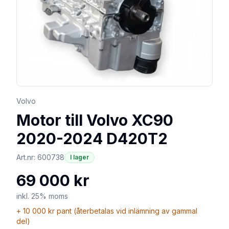
Volvo
Motor till Volvo XC90
2020-2024 D420T2
Art.nr:
600738
I lager
69 000 kr
inkl. 25% moms
+
10 000 kr
pant (återbetalas vid inlämning av gammal
del)