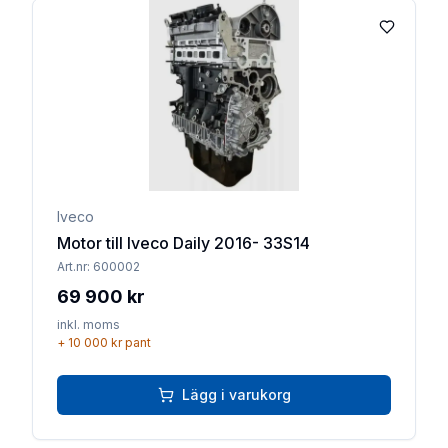
Lägg till 
Iveco
Motor till Iveco Daily 2016- 33S14
Art.nr:
600002
69 900 kr
inkl. moms
+
10 000 kr
pant
Lägg i varukorg