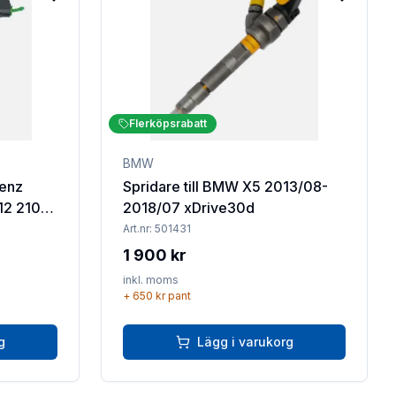
Lägg till i favoriter
Lägg till 
Flerköpsrabatt
BMW
Benz
Spridare till BMW X5 2013/08-
2018/07 xDrive30d
Art.nr:
501431
1 900 kr
inkl. moms
+
650 kr
pant
g
Lägg i varukorg