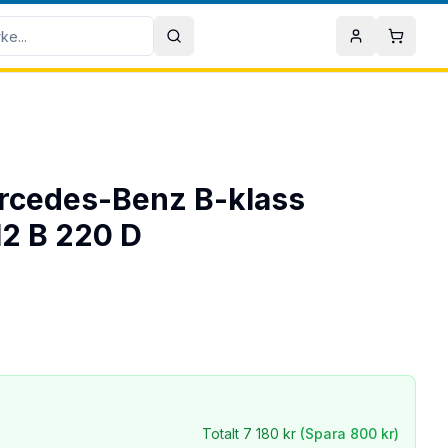
Sök
Mitt konto
Varuko
Mercedes-Benz B-klass
2 B 220 D
Totalt
7 180 kr
(Spara
800 kr
)