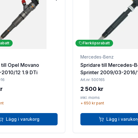
Lägg till i favoriter
abatt
Flerköpsrabatt
Mercedes-Benz
 till Opel Movano
Spridare till Mercedes-
-2010/12 1.9 DTi
Sprinter 2009/03-2016/12 210
CDi
016
Art.nr:
500165
r
2 500 kr
inkl. moms
nt
+
650 kr
pant
Lägg i varukorg
Lägg i varukor