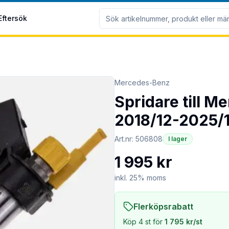
Eftersök
Mercedes-Benz
Spridare till 
2018/12-2025/1
Art.nr:
506808
I lager
1 995 kr
inkl. 25% moms
Flerköpsrabatt
Köp
4
st för
1 795 kr
/st