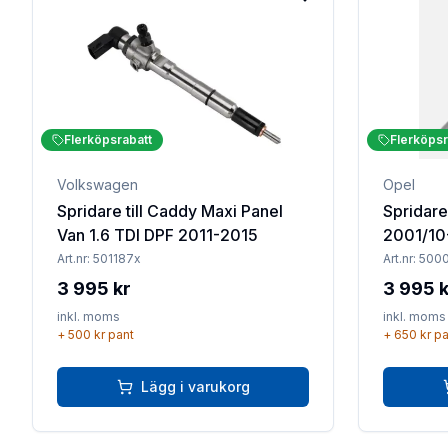
Lägg till i favoriter
Flerköpsrabatt
Flerköpsr
Volkswagen
Opel
Spridare till Caddy Maxi Panel
Spridare
Van 1.6 TDI DPF 2011-2015
2001/10
Art.nr:
501187x
Art.nr:
500
3 995 kr
3 995 k
inkl. moms
inkl. moms
+
500 kr
pant
+
650 kr
pa
Lägg i varukorg