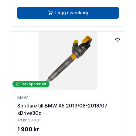
Lägg i varukorg
Lägg till 
Flerköpsrabatt
BMW
Spridare till BMW X5 2013/08-2018/07
xDrive30d
Art.nr:
501431
1 900 kr