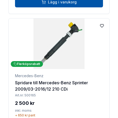
Lägg i varukorg
Lägg till 
Flerköpsrabatt
Mercedes-Benz
Spridare till Mercedes-Benz Sprinter
2009/03-2016/12 210 CDi
Art.nr:
500165
2 500 kr
inkl. moms
+
650 kr
pant