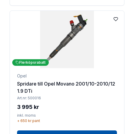
Lägg till 
Flerköpsrabatt
Opel
Spridare till Opel Movano 2001/10-2010/12
1.9 DTi
Art.nr:
500016
3 995 kr
inkl. moms
+
650 kr
pant