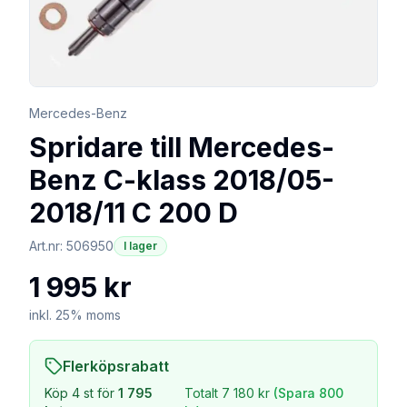
Mercedes-Benz
Spridare till Mercedes-
Benz C-klass 2018/05-
2018/11 C 200 D
Art.nr:
506950
I lager
1 995 kr
inkl. 25% moms
Flerköpsrabatt
Köp
4
st för
1 795
Totalt
7 180 kr
(Spara
800