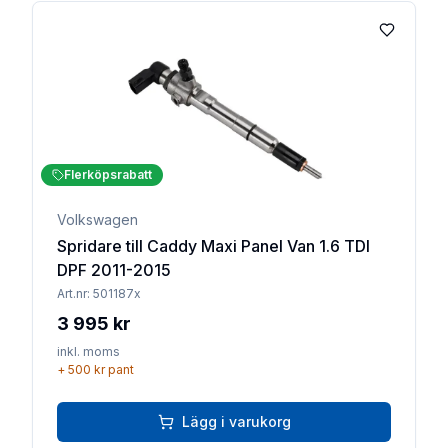
Lägg till 
Flerköpsrabatt
Volkswagen
Spridare till Caddy Maxi Panel Van 1.6 TDI
DPF 2011-2015
Art.nr:
501187x
3 995 kr
inkl. moms
+
500 kr
pant
Lägg i varukorg