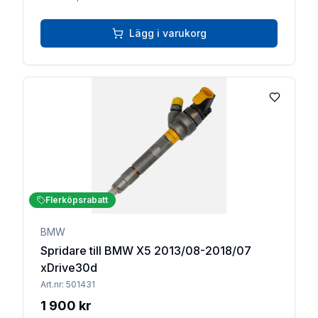
Lägg i varukorg
Lägg till 
Flerköpsrabatt
BMW
Spridare till BMW X5 2013/08-2018/07
xDrive30d
Art.nr:
501431
1 900 kr