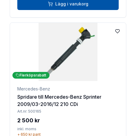
Lägg i varukorg
Lägg till 
Flerköpsrabatt
Mercedes-Benz
Spridare till Mercedes-Benz Sprinter
2009/03-2016/12 210 CDi
Art.nr:
500165
2 500 kr
inkl. moms
+
650 kr
pant