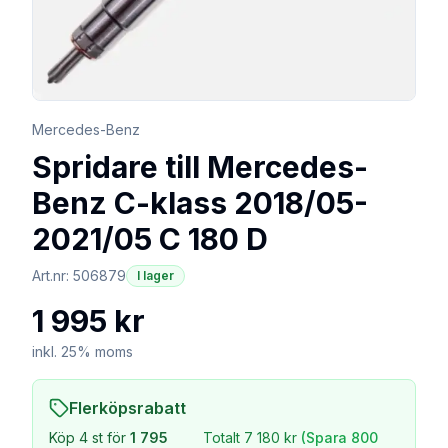
Mercedes-Benz
Spridare till Mercedes-
Benz C-klass 2018/05-
2021/05 C 180 D
Art.nr:
506879
I lager
1 995 kr
inkl. 25% moms
Flerköpsrabatt
Köp
4
st för
1 795
Totalt
7 180 kr
(Spara
800