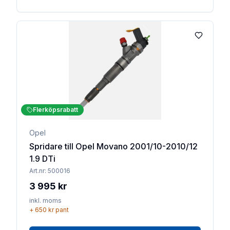
Lägg till 
Flerköpsrabatt
Opel
Spridare till Opel Movano 2001/10-2010/12
1.9 DTi
Art.nr:
500016
3 995 kr
inkl. moms
+
650 kr
pant