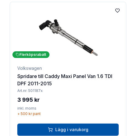
Lägg till 
Flerköpsrabatt
Volkswagen
Spridare till Caddy Maxi Panel Van 1.6 TDI
DPF 2011-2015
Art.nr:
501187x
3 995 kr
inkl. moms
+
500 kr
pant
Lägg i varukorg