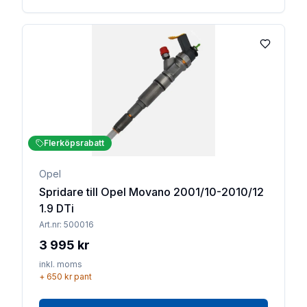
Lägg till 
Flerköpsrabatt
Opel
Spridare till Opel Movano 2001/10-2010/12
1.9 DTi
Art.nr:
500016
3 995 kr
inkl. moms
+
650 kr
pant