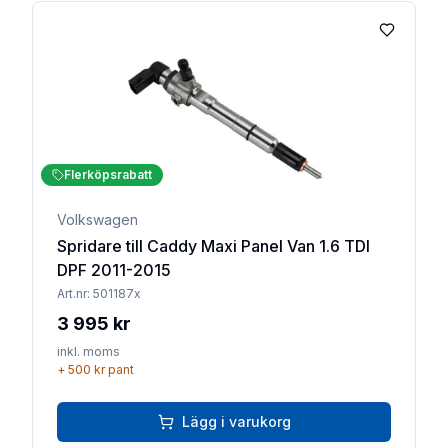
Lägg till 
Flerköpsrabatt
Volkswagen
Spridare till Caddy Maxi Panel Van 1.6 TDI
DPF 2011-2015
Art.nr:
501187x
3 995 kr
inkl. moms
+
500 kr
pant
Lägg i varukorg