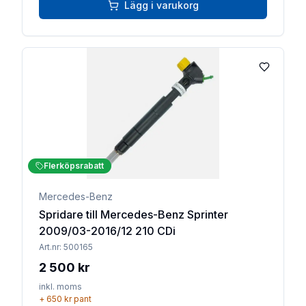
Lägg i varukorg
Lägg till 
Flerköpsrabatt
Mercedes-Benz
Spridare till Mercedes-Benz Sprinter
2009/03-2016/12 210 CDi
Art.nr:
500165
2 500 kr
inkl. moms
+
650 kr
pant