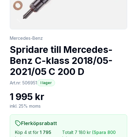
Mercedes-Benz
Spridare till Mercedes-
Benz C-klass 2018/05-
2021/05 C 200 D
Art.nr:
506951
I lager
1 995 kr
inkl. 25% moms
Flerköpsrabatt
Köp
4
st för
1 795
Totalt
7 180 kr
(Spara
800