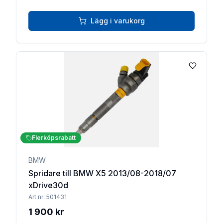
Lägg i varukorg
Lägg till 
Flerköpsrabatt
BMW
Spridare till BMW X5 2013/08-2018/07
xDrive30d
Art.nr:
501431
1 900 kr