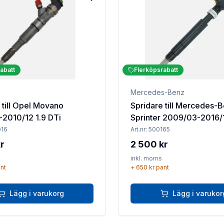
Lägg till i favoriter
abatt
Flerköpsrabatt
Mercedes-Benz
 till Opel Movano
Spridare till Mercedes-
-2010/12 1.9 DTi
Sprinter 2009/03-2016/12 210
CDi
016
Art.nr:
500165
r
2 500 kr
inkl. moms
nt
+
650 kr
pant
Lägg i varukorg
Lägg i varukor