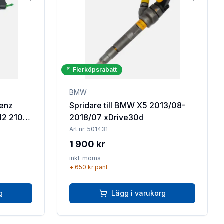
Lägg till i favoriter
Lägg till 
Flerköpsrabatt
BMW
Benz
Spridare till BMW X5 2013/08-
2018/07 xDrive30d
Art.nr:
501431
1 900 kr
inkl. moms
+
650 kr
pant
g
Lägg i varukorg