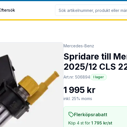
Eftersök
Mercedes-Benz
Spridare till 
2025/12 CLS 2
Art.nr:
506894
I lager
1 995 kr
inkl. 25% moms
Flerköpsrabatt
Köp
4
st för
1 795 kr
/st